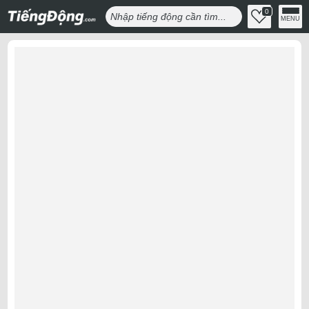
0
MENU