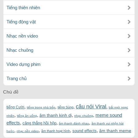
Tiếng thiên nhiên
Tiếng động vật
Nhạc nền video
Nhạc chuông
Video dựng phim
Trang chủ
Chủ đề
câu nói Viral
,
,
,
,
tiếng Cười
tiếng Súng
tiếng trong nhà bếp
bất ngờ ngạc
,
,
,
,
meme sound
âm thanh kinh dị
nhiên
tiếng ăn uống
nhạc chuông
effects
,
,
,
căng thẳng hồi hộp
âm thanh đánh nhau
âm thanh vui nhộn hài
,
,
,
,
âm thanh meme
sound effects
âm thanh hoạt hình
hước
nhạc nền video