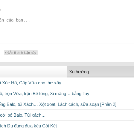
n
Ẩn ô bình luận này
Xu hướng
hồ Xúc Hồ, Cấp Vữa cho thợ xây…
Hồ, trộn Vữa, trộn Bê tông, Xi măng… bằng Tay
ếng Balo, túi Xách… Xột xoạt, Lách cách, sửa soạn [Phần 2]
 cởi bỏ Balo, Túi xách…
Xích Đu đung đưa kêu Cót Két