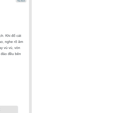
Yêu thích
h. Khi đổ cát
rào, nghe rõ âm
ay vù vù, vòn
bị đảo đều bên
k