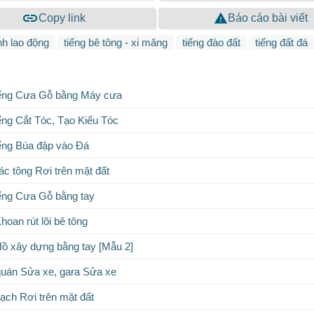
Copy link
Báo cáo bài viết
h lao động
tiếng bê tông - xi măng
tiếng đào đất
tiếng đất đá
iếng Cưa Gỗ bằng Máy cưa
ếng Cắt Tóc, Tạo Kiểu Tóc
ếng Búa đập vào Đá
ác tông Rơi trên mặt đất
ếng Cưa Gỗ bằng tay
oan rút lõi bê tông
Hồ xây dựng bằng tay [Mẫu 2]
quán Sửa xe, gara Sửa xe
gạch Rơi trên mặt đất