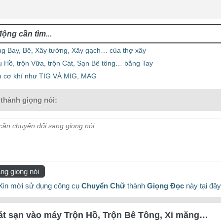
ng Bay, Bê, Xây tường, Xây gạch… của thợ xây
ụ Hồ, trộn Vữa, trộn Cát, Sạn Bê tông… bằng Tay
n cơ khí như TIG VÀ MIG, MAG
thành giọng nói:
ần chuyển đổi sang giọng nói...
ng giọng nói
Xin mời sử dụng công cụ
Chuyển Chữ
thành
Giọng Đọc
này tại đây
át sạn vào máy Trộn Hồ, Trộn Bê Tông, Xi măng…