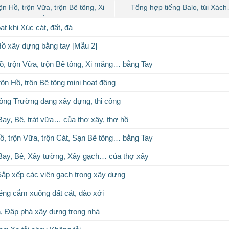
ộn Hồ, trộn Vữa, trộn Bê tông, Xi
Tổng hợp tiếng Balo, túi Xách
măng… bằng Tay
Lách cách, sửa so
ạt khi Xúc cát, đất, đá
Hồ xây dựng bằng tay [Mẫu 2]
Hồ, trộn Vữa, trộn Bê tông, Xi măng… bằng Tay
ộn Hồ, trộn Bê tông mini hoạt động
ng Trường đang xây dựng, thi công
Bay, Bê, trát vữa… của thợ xây, thợ hồ
ồ, trộn Vữa, trộn Cát, Sạn Bê tông… bằng Tay
Bay, Bê, Xây tường, Xây gạch… của thợ xây
Sắp xếp các viên gạch trong xây dựng
ẻng cắm xuống đất cát, đào xới
, Đập phá xây dựng trong nhà