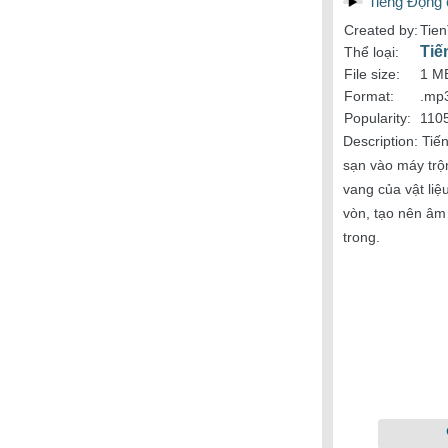
Tiếng Động 
Created by:
Tie
Tiế
Thể loại:
File size:
1 M
Format:
.mp
Popularity:
110
Description:
Tiến
sạn vào máy trộn
vang của vật liệ
vòn, tạo nên âm 
trong.