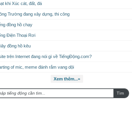
ạt khi Xúc cát, đất, đá
ng Trường đang xây dựng, thi công
ếng đồng hồ chạy
ếng Điện Thoại Rơi
iây đồng hồ kêu
te trên Internet đang nói gì về TiếngĐộng.com?
rting of mic, meme đánh rắm vang dội
Xem thêm...»
Tìm