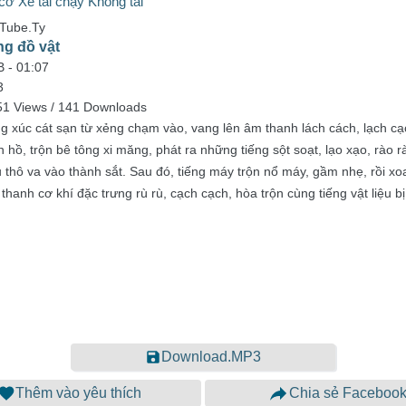
cơ Xe tải chạy Không tải
nTube.Ty
ng đồ vật
B -
01:07
3
51 Views / 141 Downloads
g xúc cát sạn từ xẻng chạm vào, vang lên âm thanh lách cách, lạch cạc
 hồ, trộn bê tông xi măng, phát ra những tiếng sột soạt, lạo xạo, rào 
u thô va vào thành sắt. Sau đó, tiếng máy trộn nổ máy, gầm nhẹ, rồi xo
thanh cơ khí đặc trưng rù rù, cạch cạch, hòa trộn cùng tiếng vật liệu 
Download.MP3
Thêm vào yêu thích
Chia sẻ Faceboo