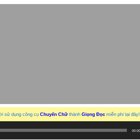
ời sử dụng công cụ
Chuyển Chữ
thành
Giọng Đọc
miễn phí tại đây
00:0