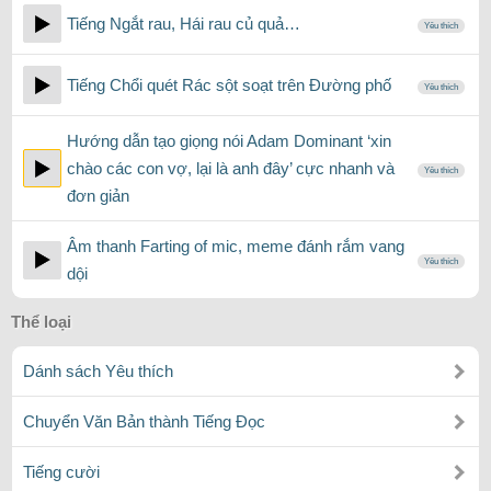
Tiếng Ngắt rau, Hái rau củ quả…
Yêu thích
Tiếng Chổi quét Rác sột soạt trên Đường phố
Yêu thích
Hướng dẫn tạo giọng nói Adam Dominant ‘xin
chào các con vợ, lại là anh đây’ cực nhanh và
Yêu thích
đơn giản
Âm thanh Farting of mic, meme đánh rắm vang
Yêu thích
dội
Thể loại
Dánh sách Yêu thích
Chuyển Văn Bản thành Tiếng Đọc
Tiếng cười