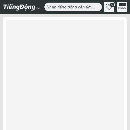
0
MENU