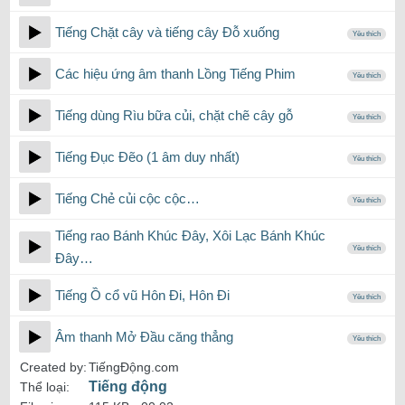
Tiếng Chặt cây và tiếng cây Đỗ xuống
Yêu thích
Các hiệu ứng âm thanh Lồng Tiếng Phim
Yêu thích
Tiếng dùng Rìu bữa củi, chặt chẽ cây gỗ
Yêu thích
Tiếng Đục Đẽo (1 âm duy nhất)
Yêu thích
Tiếng Chẻ củi cộc cộc…
Yêu thích
Tiếng rao Bánh Khúc Đây, Xôi Lạc Bánh Khúc
Yêu thích
Đây…
Tiếng Ồ cổ vũ Hôn Đi, Hôn Đi
Yêu thích
Âm thanh Mở Đầu căng thẳng
Yêu thích
Created by:
TiếngĐộng.com
Tiếng động
Thể loại: