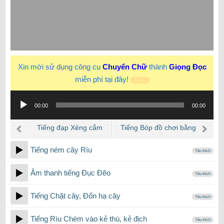
Xin mời sử dụng công cụ
Chuyển Chữ
thành
Giọng Đọc
miễn phí tại đây!
New
Trình
00:00
00:00
phát
âm
Tiếng đạp Xẻng cắm
Tiếng Bóp đồ chơi bằng
thanh
xuống đất cát, đào xới
nhựa, cao su (1 tiếng)
Tiếng ném cây Rìu
Yêu thích
Âm thanh tiếng Đục Đẽo
Yêu thích
Tiếng Chặt cây, Đốn hạ cây
Yêu thích
Tiếng Rìu Chém vào kẻ thù, kẻ địch
Yêu thích