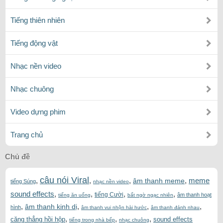
Tiếng thiên nhiên
Tiếng động vật
Nhạc nền video
Nhạc chuông
Video dựng phim
Trang chủ
Chủ đề
câu nói Viral
,
,
,
,
meme
âm thanh meme
tiếng Súng
nhạc nền video
sound effects
,
,
,
,
tiếng Cười
âm thanh hoạt
tiếng ăn uống
bất ngờ ngạc nhiên
,
,
,
,
âm thanh kinh dị
hình
âm thanh vui nhộn hài hước
âm thanh đánh nhau
,
,
,
căng thẳng hồi hộp
sound effects
tiếng trong nhà bếp
nhạc chuông