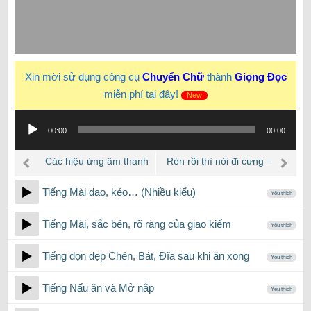
Xin mời sử dụng công cụ
Chuyển Chữ
thành
Giọng Đọc
miễn phí tại đây!
New
Trình
00:00
00:00
phát
âm
Các hiệu ứng âm thanh
Rén rồi thì nói đi cưng –
thanh
Lồng Tiếng Phim
Bản gốc
Tiếng Mài dao, kéo… (Nhiều kiểu)
Yêu thích
Tiếng Mài, sắc bén, rõ ràng của giao kiếm
Yêu thích
Tiếng dọn dẹp Chén, Bát, Đĩa sau khi ăn xong
Yêu thích
Tiếng Nấu ăn và Mở nắp
Yêu thích