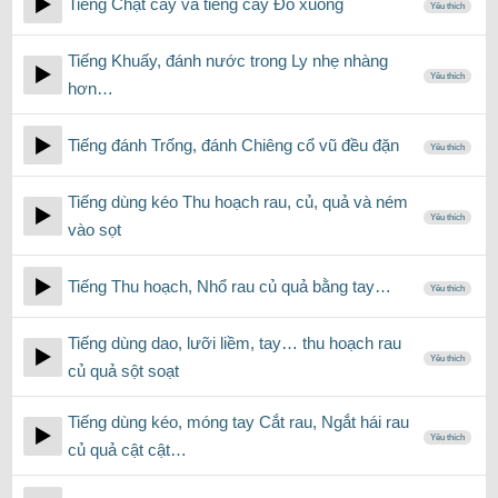
Tiếng Chặt cây và tiếng cây Đỗ xuống
Yêu thích
Tiếng Khuấy, đánh nước trong Ly nhẹ nhàng
Yêu thích
hơn…
Tiếng đánh Trống, đánh Chiêng cổ vũ đều đặn
Yêu thích
Tiếng dùng kéo Thu hoạch rau, củ, quả và ném
Yêu thích
vào sọt
Tiếng Thu hoạch, Nhổ rau củ quả bằng tay…
Yêu thích
Tiếng dùng dao, lưỡi liềm, tay… thu hoạch rau
Yêu thích
củ quả sột soạt
Tiếng dùng kéo, móng tay Cắt rau, Ngắt hái rau
Yêu thích
củ quả cật cật…