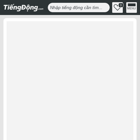
0
MENU