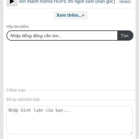
Âm thanh meme HDPE thì ngon luôn (Bản gốc)
Yêu thích
Xem thêm...»
Hãy tìm kiếm:
Tìm
0 Bình luận
Để lại một bình luận