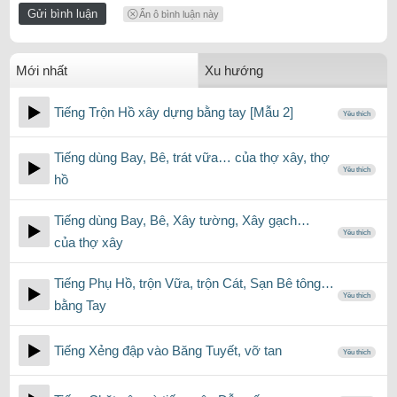
Ẩn ô bình luận này
Mới nhất
Xu hướng
Tiếng Trộn Hồ xây dựng bằng tay [Mẫu 2]
Yêu thích
Tiếng dùng Bay, Bê, trát vữa… của thợ xây, thợ
Yêu thích
hồ
Tiếng dùng Bay, Bê, Xây tường, Xây gạch…
Yêu thích
của thợ xây
Tiếng Phụ Hồ, trộn Vữa, trộn Cát, Sạn Bê tông…
Yêu thích
bằng Tay
Tiếng Xẻng đập vào Băng Tuyết, vỡ tan
Yêu thích