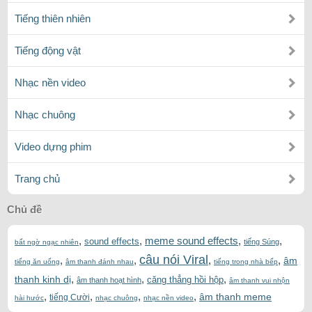
Tiếng thiên nhiên
Tiếng động vật
Nhạc nền video
Nhạc chuông
Video dựng phim
Trang chủ
Chủ đề
,
,
meme sound effects
,
,
sound effects
tiếng Súng
bất ngờ ngạc nhiên
câu nói Viral
,
,
,
,
âm
tiếng ăn uống
âm thanh đánh nhau
tiếng trong nhà bếp
,
,
,
thanh kinh dị
căng thẳng hồi hộp
âm thanh hoạt hình
âm thanh vui nhộn
,
,
,
,
âm thanh meme
tiếng Cười
hài hước
nhạc chuông
nhạc nền video