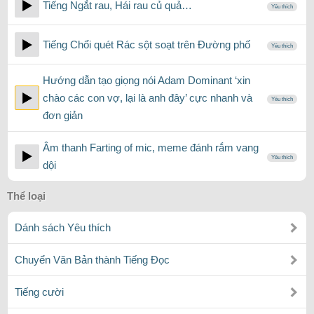
Tiếng Ngắt rau, Hái rau củ quả…
Yêu thích
Tiếng Chổi quét Rác sột soạt trên Đường phố
Yêu thích
Hướng dẫn tạo giọng nói Adam Dominant ‘xin
chào các con vợ, lại là anh đây’ cực nhanh và
Yêu thích
đơn giản
Âm thanh Farting of mic, meme đánh rắm vang
Yêu thích
dội
Thể loại
Dánh sách Yêu thích
Chuyển Văn Bản thành Tiếng Đọc
Tiếng cười