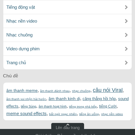
Tiếng động vật
Nhạc nền video
Nhạc chuông
Video dựng phim
Trang chủ
Chủ đề
câu nói Viral
,
,
,
,
âm thanh meme
âm thanh đánh nhau
nhạc chuông
,
,
,
âm thanh kinh dị
căng thẳng hồi hộp
sound
âm thanh vui nhộn hài hước
,
,
,
,
,
effects
tiếng Cười
tiếng Súng
âm thanh hoạt hình
tiếng trong nhà bếp
meme sound effects
,
,
,
bất ngờ ngạc nhiên
tiếng ăn uống
nhạc nền video
Lên đầu trang