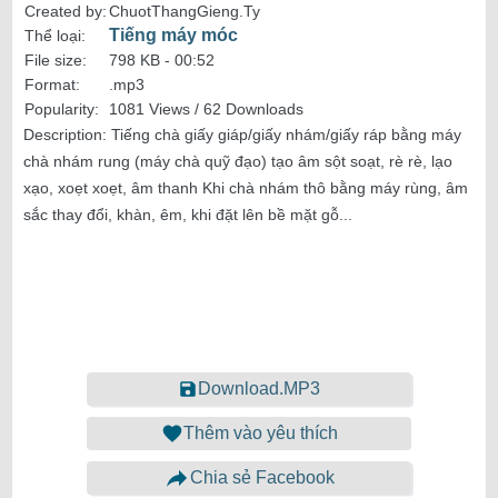
Created by:
ChuotThangGieng.Ty
Tiếng máy móc
Thể loại:
File size:
798 KB -
00:52
Format:
.mp3
Popularity:
1081 Views / 62 Downloads
Description:
Tiếng chà giấy giáp/giấy nhám/giấy ráp bằng máy
chà nhám rung (máy chà quỹ đạo) tạo âm sột soạt, rè rè, lạo
xạo, xoẹt xoẹt, âm thanh Khi chà nhám thô bằng máy rùng, âm
sắc thay đổi, khàn, êm, khi đặt lên bề mặt gỗ...
Download.MP3
Thêm vào yêu thích
Chia sẻ Facebook