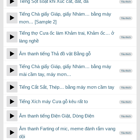
Tiếng Sột soạt khi Xúc cát, đất, đá
Yêu thích
Tiếng Chà giấy Giáp, giấy Nhám… bằng máy
Yêu thích
mơn… [Sample 2]
Tiếng thợ Cưa ốc làm Khảm trai, Khảm ốc… ở
Yêu thích
làng nghề
Âm thanh tiếng Thả đồ vật Bằng gỗ
Yêu thích
Tiếng Chà giấy Giáp, giấy Nhám… bằng máy
Yêu thích
mài cầm tay, máy mơn…
Tiếng Cắt Sắt, Thép… bằng máy mơn cầm tay
Yêu thích
Tiếng Xích máy Cưa gỗ kêu rất to
Yêu thích
Âm thanh tiếng Điện Giật, Dòng Điện
Yêu thích
Âm thanh Farting of mic, meme đánh rắm vang
Yêu thích
dội