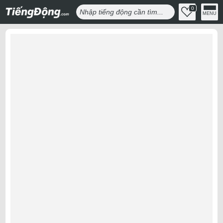
0
MENU