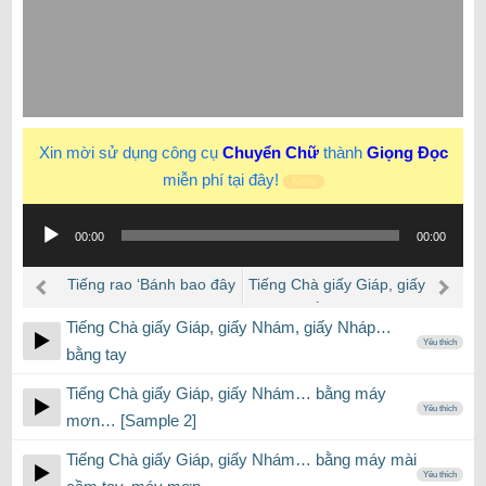
Xin mời sử dụng công cụ
Chuyển Chữ
thành
Giọng Đọc
miễn phí tại đây!
New
Trình
00:00
00:00
phát
âm
Tiếng rao ‘Bánh bao đây
Tiếng Chà giấy Giáp, giấy
thanh
cô bác ơi, Bánh bao đặc
Nhám… bằng máy mơn…
Tiếng Chà giấy Giáp, giấy Nhám, giấy Nháp…
biệt thơm ngon cô bác
[Sample 2]
Yêu thích
bằng tay
ơi…’
Tiếng Chà giấy Giáp, giấy Nhám… bằng máy
Yêu thích
mơn… [Sample 2]
Tiếng Chà giấy Giáp, giấy Nhám… bằng máy mài
Yêu thích