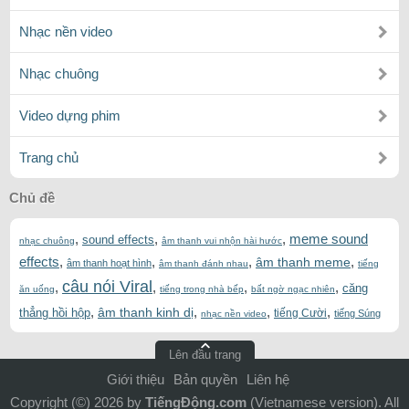
Nhạc nền video
Nhạc chuông
Video dựng phim
Trang chủ
Chủ đề
,
,
,
meme sound
sound effects
nhạc chuông
âm thanh vui nhộn hài hước
effects
,
,
,
,
âm thanh meme
âm thanh hoạt hình
âm thanh đánh nhau
tiếng
câu nói Viral
,
,
,
,
căng
ăn uống
tiếng trong nhà bếp
bất ngờ ngạc nhiên
,
,
,
,
âm thanh kinh dị
thẳng hồi hộp
tiếng Cười
tiếng Súng
nhạc nền video
Lên đầu trang
Giới thiệu
Bản quyền
Liên hệ
Copyright (©) 2026 by
TiếngĐộng.com
(Vietnamese version). All