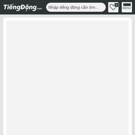
0
MENU