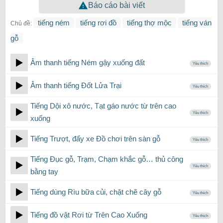
Báo cáo bài viết
tiếng ném
tiếng rơi đồ
tiếng thợ mộc
tiếng ván
Chủ đề:
gỗ
Âm thanh tiếng Ném gậy xuống đất
Yêu thích
Âm thanh tiếng Đốt Lửa Trại
Yêu thích
Tiếng Dội xô nước, Tạt gáo nước từ trên cao
Yêu thích
xuống
Tiếng Trượt, đẩy xe Đồ chơi trên sàn gỗ
Yêu thích
Tiếng Đục gỗ, Trạm, Chạm khắc gỗ… thủ công
Yêu thích
bằng tay
Tiếng dùng Rìu bữa củi, chặt chẽ cây gỗ
Yêu thích
Tiếng đồ vật Rơi từ Trên Cao Xuống
Yêu thích