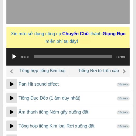
Xin mời sử dụng công cụ
Chuyển Chữ
thành
Giọng Đọc
miễn phí tại đây!
New
Trình
00:00
00:00
phát
âm
Tổng hợp tiếng Kim loại
Tiếng Rơi từ trên cao
thanh
nhỏ Rơi xuống đất
xuống sịch…
Pan Hit sound effect
Yêu thích
Tiếng Đục Đẽo (1 âm duy nhất)
Yêu thích
Âm thanh tiếng Ném gậy xuống đất
Yêu thích
Tổng hợp tiếng Kim loại Rơi xuống đất
Yêu thích