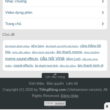
Nhạc chuông
Video dựng phim
Trang chủ
Chủ đề
,
,
,
căng thẳng hồi
tiếng Súng
âm thanh đánh nhau
âm thanh vui nhộn hài hước
,
,
,
,
,
âm thanh meme
hộp
nhạc nền video
tiếng trong nhà bếp
nhạc chuông
câu nói Viral
meme sound effects
,
,
,
tiếng Cười
bất ngờ ngạc
,
,
,
,
âm thanh kinh dị
sound effects
âm thanh hoạt hình
nhiên
tiếng ăn uống
Lên đầu trang
Giới thiệu
Bản quyền
Liên hệ
Copyright (©) 2026 by
TiếngĐộng.com
(Vietnamese version). All
Rights Reserved .
Đăng nhập
15539
readers
x
FEED STATISTICS