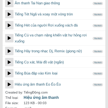
Âm thanh Tai Nạn giao thông
Yêu thích
Tiếng Tét Ngã và xoay một vòng tròn
Yêu thích
Tiếng Hét của người Rơi xuống vách đá
Yêu thích
Tiếng Cú va chạm nặng khiến vật hư hỏng rơi
Yêu thích
xuống
Tiếng Hây trong nhạc Dj, Remix (giọng nữ)
Yêu thích
Tiếng Cọ xát, Mài đồ vật (ngắn)
Yêu thích
Tiếng Búa đập vào Kim loại
Yêu thích
Hiệu ứng âm thanh Eo Éo Èo
Yêu thích
Created by:
TiếngĐộng.com
Hiệu ứng âm thanh
Thể loại:
File size:
123 KB -
00:03