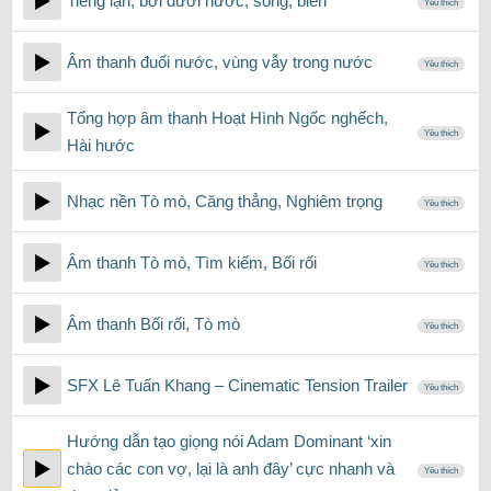
Tiếng lặn, bơi dưới nước, sông, biển
Yêu thích
Âm thanh đuối nước, vùng vẫy trong nước
Yêu thích
Tổng hợp âm thanh Hoạt Hình Ngốc nghếch,
Yêu thích
Hài hước
Nhạc nền Tò mò, Căng thẳng, Nghiêm trọng
Yêu thích
Âm thanh Tò mò, Tìm kiếm, Bối rối
Yêu thích
Âm thanh Bối rối, Tò mò
Yêu thích
SFX Lê Tuấn Khang – Cinematic Tension Trailer
Yêu thích
Hướng dẫn tạo giọng nói Adam Dominant ‘xin
chào các con vợ, lại là anh đây’ cực nhanh và
Yêu thích