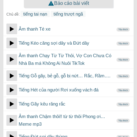
Báo cáo bài viết
tiếng tai nạn
tiếng trượt ngã
Chủ đề:
Âm thanh Té xe
Yêu thích
Tiếng Kéo căng sợi dây và Đứt dây
Yêu thích
Âm thanh Chạy Từ Từ Thôi, Vợ Con Chưa Có
Yêu thích
Nhà Ba má Không Ai Nuôi TikTok
Tiếng Gỗ gãy, bẻ gỗ, gỗ bị nứt… Rắc, Rầm….
Yêu thích
Tiếng Hét của người Rơi xuống vách đá
Yêu thích
Tiếng Gãy kêu răng rắc
Yêu thích
Âm thanh Chậm thôi!! từ từ thôi Phong ơi…
Yêu thích
Meme mp3
Tiếng Đứt sợi dây thừng