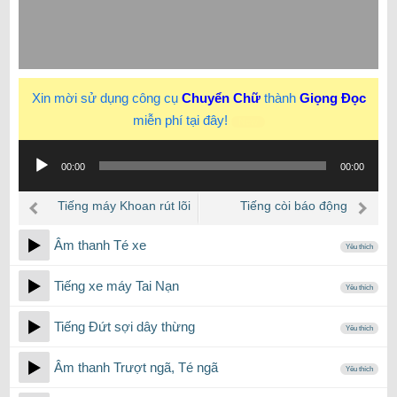
Xin mời sử dụng công cụ
Chuyển Chữ
thành
Giọng Đọc
miễn phí tại đây!
New
Trình
00:00
00:00
phát
âm
Tiếng máy Khoan rút lõi
Tiếng còi báo động
thanh
bê tông
Minions
Âm thanh Té xe
Yêu thích
Tiếng xe máy Tai Nạn
Yêu thích
Tiếng Đứt sợi dây thừng
Yêu thích
Âm thanh Trượt ngã, Té ngã
Yêu thích