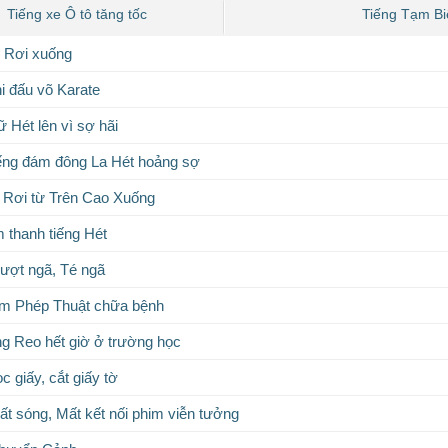
Tiếng xe Ô tô tăng tốc
Tiếng Tạm Bi
 Rơi xuống
i đấu võ Karate
 Hét lên vì sợ hãi
ếng đám đông La Hét hoảng sợ
t Rơi từ Trên Cao Xuống
 thanh tiếng Hét
ượt ngã, Té ngã
àm Phép Thuật chữa bệnh
g Reo hết giờ ở trường học
c giấy, cắt giấy tờ
t sóng, Mất kết nối phim viễn tưởng