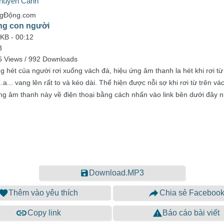
huyển Cảnh
ngĐộng.com
ng con người
 KB -
00:12
3
6 Views / 992 Downloads
g hét của người rơi xuống vách đá, hiệu ứng âm thanh la hét khi rơi từ
...a... vang lên rất to và kéo dài. Thể hiện được nỗi sợ khi rơi từ trên 
ứng âm thanh này về điện thoại bằng cách nhấn vào link bên dưới đây n
Download.MP3
Thêm vào yêu thích
Chia sẻ Faceboo
Copy link
Báo cáo bài viết