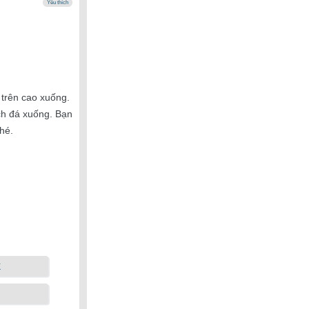
Yêu thích
 trên cao xuống.
vách đá xuống. Bạn
hé.
k