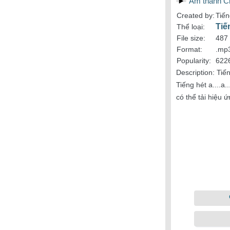
Âm thanh C
Created by:
Tiế
Tiế
Thể loại:
File size:
487
Format:
.mp
Popularity:
622
Description:
Tiến
Tiếng hét a....a.
có thể tải hiệu 