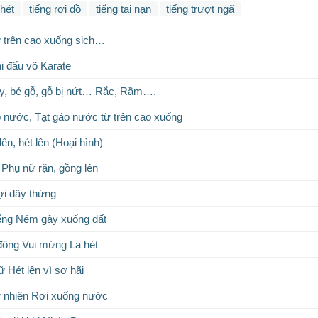
 hét
tiếng rơi đồ
tiếng tai nạn
tiếng trượt ngã
ừ trên cao xuống sịch…
i đấu võ Karate
y, bẻ gỗ, gỗ bị nứt… Rắc, Rầm….
ô nước, Tạt gáo nước từ trên cao xuống
ên, hét lên (Hoại hình)
 Phụ nữ rặn, gồng lên
ợi dây thừng
ếng Ném gậy xuống đất
ông Vui mừng La hét
 Hét lên vì sợ hãi
 nhiên Rơi xuống nước