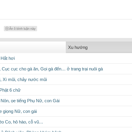
Ẩn ô bình luận này
Xu hướng
 Hắt hơi
, Cục cục cho gà ăn, Gọi gà đến… ở trang trại nuôi gà
i, Xì mũi, chảy nước mũi
Phật 6 chữ
 Nôn, ọe tiếng Phụ Nữ, con Gái
e giọng Nữ, con gái
éo Co, hô hào, cỗ vũ…