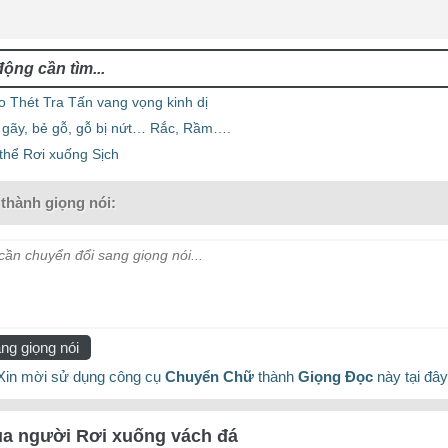
o Thét Tra Tấn vang vọng kinh dị
 gãy, bẻ gỗ, gỗ bị nứt… Rắc, Rầm….
thể Rơi xuống Sịch
thành giọng nói:
ần chuyển đổi sang giọng nói...
ng giọng nói
Xin mời sử dụng công cụ
Chuyển Chữ
thành
Giọng Đọc
này tại đây
ủa người Rơi xuống vách đá