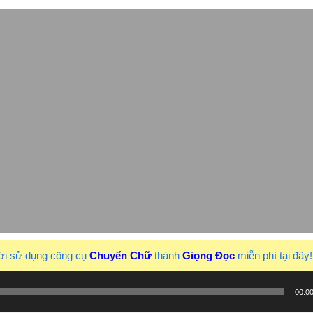
ời sử dụng công cụ
Chuyển Chữ
thành
Giọng Đọc
miễn phí tại đây
00:0