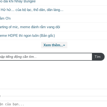
éo dài khi Nhảy Bungee
t Hử hử… của bộ lạc, thổ dân, dân làng…
Cảm Ơn
rting of mic, meme đánh rắm vang dội
eme HDPE thì ngon luôn (Bản gốc)
Xem thêm...»
Tìm
n