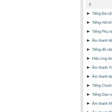
âm
thanh
Tiếng Đá vỡ
Tiếng Hét kh
Tiếng Phụ nữ
Âm thanh ti
Tiếng đồ vậ
Hiệu ứng âm
Âm thanh Tr
Âm thanh l
Tiếng Chuôn
Tiếng Dao rọ
Âm thanh Mấ