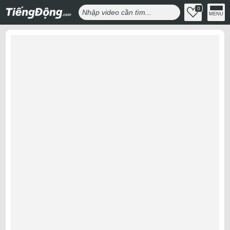
0
MENU