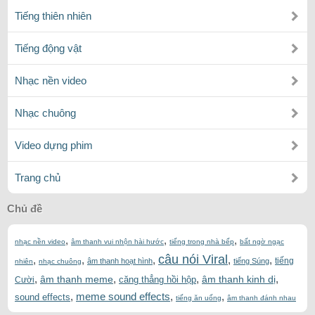
Tiếng thiên nhiên
Tiếng động vật
Nhạc nền video
Nhạc chuông
Video dựng phim
Trang chủ
Chủ đề
,
,
,
nhạc nền video
âm thanh vui nhộn hài hước
tiếng trong nhà bếp
bất ngờ ngạc
câu nói Viral
,
,
,
,
,
tiếng
âm thanh hoạt hình
tiếng Súng
nhiên
nhạc chuông
,
,
,
,
âm thanh meme
âm thanh kinh dị
căng thẳng hồi hộp
Cười
,
meme sound effects
,
,
sound effects
tiếng ăn uống
âm thanh đánh nhau