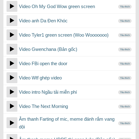
Video Oh My God Wow green screen
Yêu thích
Video anh Da Đen Khóc
Yêu thích
Video Tyler1 green screen (Woo Wooooooo)
Yêu thích
Video Gwenchana (Bản gốc)
Yêu thích
Video FBi open the door
Yêu thích
Video Wtf ghép video
Yêu thích
Video intro Ngầu tải miễn phí
Yêu thích
Video The Next Morning
Yêu thích
Âm thanh Farting of mic, meme đánh rắm vang
Yêu thích
dội