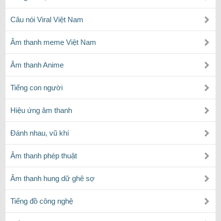
Câu nói Viral Việt Nam
Âm thanh meme Việt Nam
Âm thanh Anime
Tiếng con người
Hiệu ứng âm thanh
Đánh nhau, vũ khí
Âm thanh phép thuật
Âm thanh hung dữ ghê sợ
Tiếng đồ công nghệ