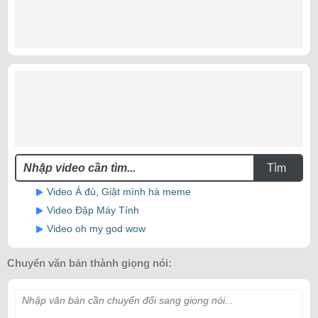
Tìm
Video Á đù, Giật mình hà meme
Video Đập Máy Tính
Video oh my god wow
Chuyển văn bản thành giọng nói:
Nhập văn bản cần chuyển đổi sang giọng nói...