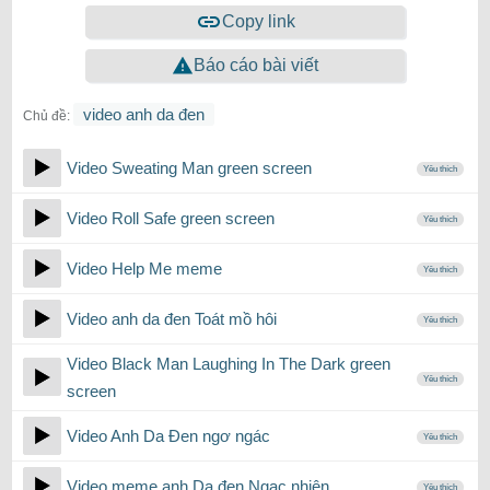
Copy link
Báo cáo bài viết
video anh da đen
Chủ đề:
Video Sweating Man green screen
Yêu thích
Video Roll Safe green screen
Yêu thích
Video Help Me meme
Yêu thích
Video anh da đen Toát mồ hôi
Yêu thích
Video Black Man Laughing In The Dark green
Yêu thích
screen
Video Anh Da Đen ngơ ngác
Yêu thích
Video meme anh Da đen Ngạc nhiên
Yêu thích