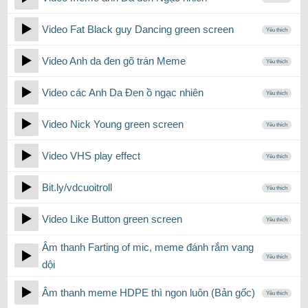
Video Fat Black guy Dancing green screen
Yêu thích
Video Anh da đen gõ trán Meme
Yêu thích
Video các Anh Da Đen ồ ngạc nhiên
Yêu thích
Video Nick Young green screen
Yêu thích
Video VHS play effect
Yêu thích
Bit.ly/vdcuoitroll
Yêu thích
Video Like Button green screen
Yêu thích
Âm thanh Farting of mic, meme đánh rắm vang
Yêu thích
dội
Âm thanh meme HDPE thì ngon luôn (Bản gốc)
Yêu thích