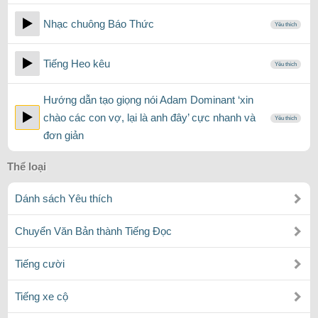
Nhạc chuông Báo Thức
Yêu thích
Tiếng Heo kêu
Yêu thích
Hướng dẫn tạo giọng nói Adam Dominant ‘xin
chào các con vợ, lại là anh đây’ cực nhanh và
Yêu thích
đơn giản
Thể loại
Dánh sách Yêu thích
Chuyển Văn Bản thành Tiếng Đọc
Tiếng cười
Tiếng xe cộ