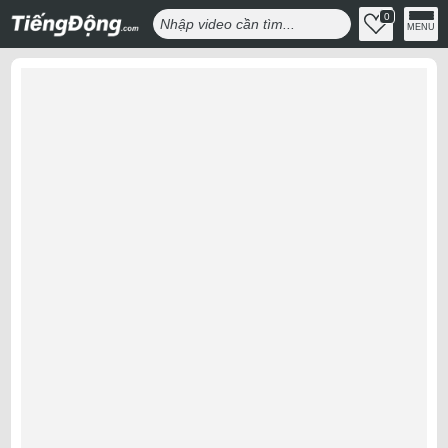
0
MENU