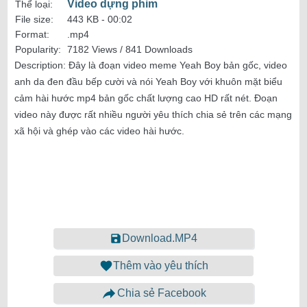
Video dựng phim
Thể loại:
File size:
443 KB -
00:02
Format:
.mp4
Popularity:
7182 Views / 841 Downloads
Description:
Đây là đoạn video meme Yeah Boy bản gốc, video
anh da đen đầu bếp cười và nói Yeah Boy với khuôn mặt biểu
cảm hài hước mp4 bản gốc chất lượng cao HD rất nét. Đoạn
video này được rất nhiều người yêu thích chia sẻ trên các mạng
xã hội và ghép vào các video hài hước.
Download.MP4
Thêm vào yêu thích
Chia sẻ Facebook