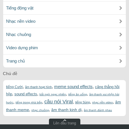
Tiếng động vật
Nhạc nền video
Nhạc chuông
Video dựng phim
Trang chủ
Chủ đề
,
,
meme sound effects
,
căng thẳng hồi
tiếng Cười
âm thanh hoạt hình
,
,
,
,
hộp
sound effects
bất ngờ ngạc nhiên
tiếng ăn uống
âm thanh vui nhộn hài
câu nói Viral
,
,
,
,
,
âm
tiếng Súng
hước
tiếng trong nhà bếp
nhạc nền video
,
,
,
thanh meme
âm thanh kinh dị
nhạc chuông
âm thanh đánh nhau
Lên đầu trang