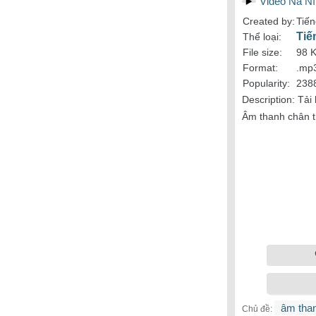
Video Nà Ní
Created by:
Tiế
Tiế
Thể loại:
File size:
98 
Format:
.mp
Popularity:
2388
Description:
Tải
Âm thanh chân th
âm than
Chủ đề: