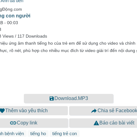
 Anh da đen
ngĐộng.com
ng con người
KB -
00:03
3
 Views / 117 Downloads
 hiệu ứng âm thanh tiếng ho của trẻ em để sử dụng cho video và chỉnh
ực, rõ nét, phù hợp cho nhiều mục đích từ video giải trí đến nội dung 
Download.MP3
Thêm vào yêu thích
Chia sẻ Faceboo
Copy link
Báo cáo bài viết
h bệnh viện
tiếng ho
tiếng trẻ con