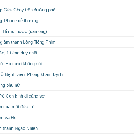
ấp Cứu Chạy trên đường phố
g iPhone dễ thương
i, Hỉ mũi nước (đàn ông)
g âm thanh Lồng Tiếng Phim
n, 1 tiếng duy nhất
tới Ho cười không nổi
 ở Bệnh viện, Phòng khám bệnh
ọng phụ nữ
Trẻ Con kinh dị đáng sợ
ớn của một đứa trẻ
m và Ho
m thanh Ngạc Nhiên