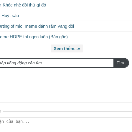
m Khóc nhè đòi thứ gì đó
y Huýt sáo
rting of mic, meme đánh rắm vang dội
eme HDPE thì ngon luôn (Bản gốc)
Xem thêm...»
Tìm
n