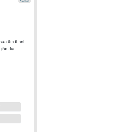
Yêu thích
 sửa âm thanh.
giáo dục.
k