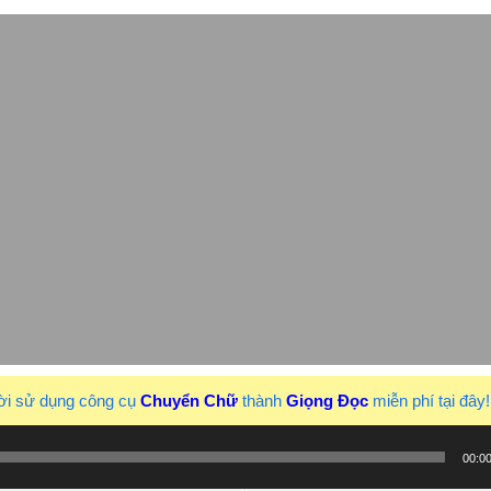
ời sử dụng công cụ
Chuyển Chữ
thành
Giọng Đọc
miễn phí tại đây
00:0