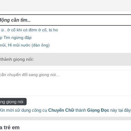
ừ.. ở cổ khi có đờm ở cổ, bị ho
ịp Tim ngừng đập
mũi, Hỉ mũi nước (đàn ông)
thành giọng nói:
ần chuyển đổi sang giọng nói...
ng giọng nói
Xin mời sử dụng công cụ
Chuyển Chữ
thành
Giọng Đọc
này tại đây
a trẻ em