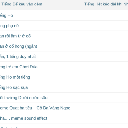
Tiếng Dế kêu vào đêm
Tiếng Hét kéo dài khi 
iếng Ho
ọng phụ nữ
an rồi ầm ừ ở cổ
an ở cổ họng (ngắn)
n, 1 tiếng duy nhất
ếng trẻ em Chơi Đùa
ếng Ho một tiếng
ếng Ho sặc sụa
ôi trường Dưới nước sâu
eme Quạt ba tiêu – Cô Ba Vàng Ngọc
ha…. meme sound effect