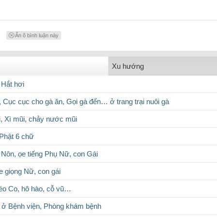
Ẩn ô bình luận này
Xu hướng
 Hắt hơi
, Cục cục cho gà ăn, Gọi gà đến… ở trang trại nuôi gà
i, Xì mũi, chảy nước mũi
Phật 6 chữ
 Nôn, ọe tiếng Phụ Nữ, con Gái
e giọng Nữ, con gái
éo Co, hô hào, cỗ vũ…
 ở Bệnh viện, Phòng khám bệnh