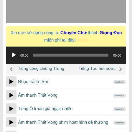
Xin mời sử dụng công cụ
Chuyển Chữ
thành
Giọng Đọc
miễn phí tại đây!
New
Trình
00:00
00:00
phát
âm
Tiếng cồng chiêng Trung
Tiếng Tàu hơi nước
thanh
Quốc
Nhạc trả lời Sai
Yêu thích
Âm thanh Thất Vọng
Yêu thích
Tiếng Ồ khán giả ngạc nhiên
Yêu thích
Âm thanh Thất Vọng phim hoạt hình dễ thương
Yêu thích