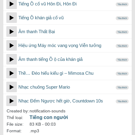
Tiếng Ồ cổ vũ Hôn Đi, Hôn Đi
Yêu thích
Tiếng Ồ khán giả cổ vũ
Yêu thích
Âm thanh Thất Bại
Yêu thích
Hiệu ứng Máy móc vang vọng Viễn tưởng
Yêu thích
Âm thanh tiếng Ồ ộ của khán giả
Yêu thích
Thề… Đéo hiểu kiểu gì – Mimosa Chu
Yêu thích
Nhạc chuông Super Mario
Yêu thích
Nhạc Đếm Ngược hết giờ, Countdown 10s
Yêu thích
Created by:
notification-sounds
Tiếng con người
Thể loại:
File size:
83 KB -
00:03
Format:
.mp3