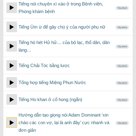
Tiếng nói chuyện xì xào ở trong Bệnh viện,
Yêu thích
Phòng khám bệnh
Tiếng Ùm ừ để gây chú ý của người phụ nữ
Yêu thích
Tiếng hò hét Hử hử… của bộ lạc, thổ dân, dân
Yêu thích
làng…
Tiếng Chải Tóc bằng lược
Yêu thích
Tổng hợp tiếng Miệng Phun Nước
Yêu thích
Tiếng Ho khan ở cổ họng (ngắn)
Yêu thích
Hướng dẫn tạo giọng nói Adam Dominant ‘xin
chào các con vợ, lại là anh đây’ cực nhanh và
Yêu thích
đơn giản