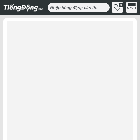
0
MENU