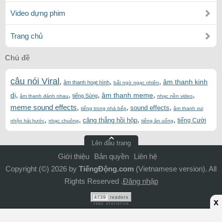
Video dựng phim
Trang chủ
Chủ đề
câu nói Viral
,
,
,
âm thanh kinh
âm thanh hoạt hình
bất ngờ ngạc nhiên
,
,
,
,
,
dị
âm thanh meme
tiếng Súng
âm thanh đánh nhau
nhạc nền video
meme sound effects
,
,
,
sound effects
tiếng trong nhà bếp
âm thanh vui
,
,
,
,
căng thẳng hồi hộp
tiếng Cười
nhộn hài hước
nhạc chuông
tiếng ăn uống
Lên đầu trang
Giới thiệu
Bản quyền
Liên hệ
Copyright (©) 2026 by
TiếngĐộng.com
(Vietnamese version). All
Rights Reserved .
Đăng nhập
4739
readers
x
FEED STATISTICS