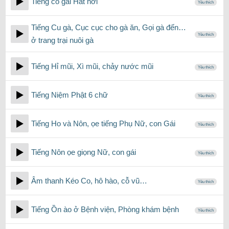
Tiếng cô gái Hắt hơi
Yêu thích
Tiếng Cu gà, Cục cục cho gà ăn, Gọi gà đến…
Yêu thích
ở trang trại nuôi gà
Tiếng Hỉ mũi, Xì mũi, chảy nước mũi
Yêu thích
Tiếng Niệm Phật 6 chữ
Yêu thích
Tiếng Ho và Nôn, ọe tiếng Phụ Nữ, con Gái
Yêu thích
Tiếng Nôn ọe giọng Nữ, con gái
Yêu thích
Âm thanh Kéo Co, hô hào, cỗ vũ…
Yêu thích
Tiếng Ồn ào ở Bệnh viện, Phòng khám bệnh
Yêu thích