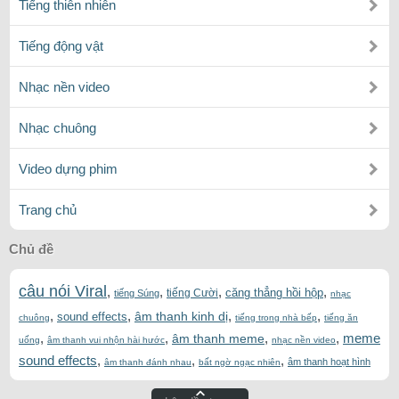
Tiếng thiên nhiên
Tiếng động vật
Nhạc nền video
Nhạc chuông
Video dựng phim
Trang chủ
Chủ đề
câu nói Viral
,
,
,
,
căng thẳng hồi hộp
tiếng Cười
tiếng Súng
nhạc
,
,
,
,
âm thanh kinh dị
sound effects
chuông
tiếng trong nhà bếp
tiếng ăn
,
,
,
,
meme
âm thanh meme
uống
âm thanh vui nhộn hài hước
nhạc nền video
sound effects
,
,
,
âm thanh hoạt hình
âm thanh đánh nhau
bất ngờ ngạc nhiên