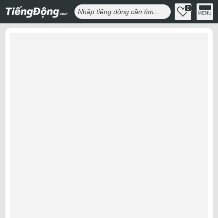
0
MENU