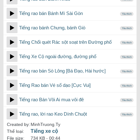
Tiếng rao bán Bánh Mì Sài Gòn
Yêu thích
Tiếng rao bánh Chưng, bánh Giò
Yêu thích
Tiếng Chổi quét Rác sột soạt trên Đường phố
Yêu thích
Tiếng Xe Cộ ngoài đường, đường phố
Yêu thích
Tiếng rao bán Sò Lông [Bá Đạo, Hài hước]
Yêu thích
Tiếng Rao bán Vé số dạo [Cực Vui]
Yêu thích
Tiếng rao Bán Vôi Ai mua vôi đê
Yêu thích
Tiếng rao, lời rao Keo Dính Chuột
Yêu thích
Created by:
MinhTruong.Ty
Tiếng xe cộ
Thể loại:
File size:
734 KB -
00:44