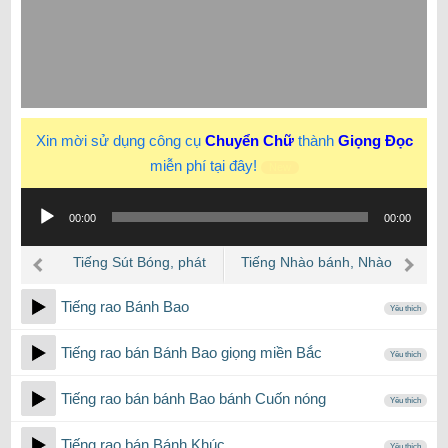
Xin mời sử dụng công cụ
Chuyển Chữ
thành
Giọng Đọc
miễn phí tại đây!
New
Trình
00:00
00:00
phát
âm
Tiếng Sút Bóng, phát
Tiếng Nhào bánh, Nhào
thanh
bóng lên… khi đá bóng
bột làm bánh…
Tiếng rao Bánh Bao
Yêu thích
Tiếng rao bán Bánh Bao giọng miền Bắc
Yêu thích
Tiếng rao bán bánh Bao bánh Cuốn nóng
Yêu thích
Tiếng rao bán Bánh Khúc
Yêu thích