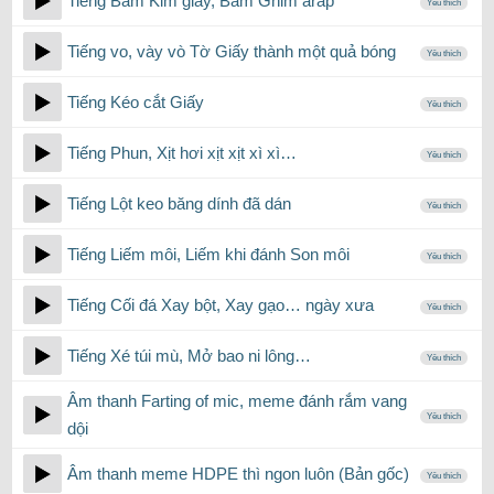
Tiếng Bấm Kim giấy, Bấm Ghim arap
Yêu thích
Tiếng vo, vày vò Tờ Giấy thành một quả bóng
Yêu thích
Tiếng Kéo cắt Giấy
Yêu thích
Tiếng Phun, Xịt hơi xịt xịt xì xì…
Yêu thích
Tiếng Lột keo băng dính đã dán
Yêu thích
Tiếng Liếm môi, Liếm khi đánh Son môi
Yêu thích
Tiếng Cối đá Xay bột, Xay gạo… ngày xưa
Yêu thích
Tiếng Xé túi mù, Mở bao ni lông…
Yêu thích
Âm thanh Farting of mic, meme đánh rắm vang
Yêu thích
dội
Âm thanh meme HDPE thì ngon luôn (Bản gốc)
Yêu thích