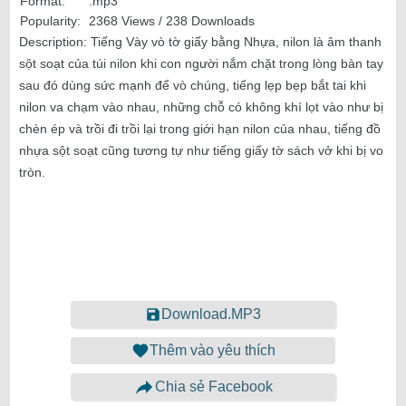
Format:
.mp3
Popularity:
2368 Views / 238 Downloads
Description:
Tiếng Vày vò tờ giấy bằng Nhựa, nilon là âm thanh
sột soạt của túi nilon khi con người nắm chặt trong lòng bàn tay
sau đó dùng sức mạnh để vò chúng, tiếng lẹp bẹp bắt tai khi
nilon va chạm vào nhau, những chỗ có không khí lọt vào như bị
chèn ép và trồi đi trồi lại trong giới hạn nilon của nhau, tiếng đồ
nhựa sột soạt cũng tương tự như tiếng giấy tờ sách vở khi bị vo
tròn.
Download.MP3
Thêm vào yêu thích
Chia sẻ Facebook