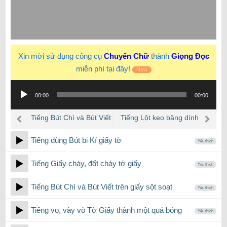
Xin mời sử dụng công cụ
Chuyển Chữ
thành
Giọng Đọc
miễn phí tại đây!
New
Trình
00:00
00:00
phát
âm
Tiếng Bút Chì và Bút Viết
Tiếng Lột keo băng dính
thanh
trên giấy sột soạt
đã dán
Tiếng dùng Bút bi Kí giấy tờ
Yêu thích
Tiếng Giấy cháy, đốt cháy tờ giấy
Yêu thích
Tiếng Bút Chì và Bút Viết trên giấy sột soạt
Yêu thích
Tiếng vo, vày vò Tờ Giấy thành một quả bóng
Yêu thích