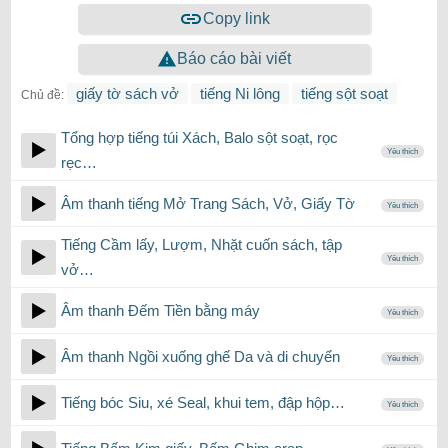
Copy link
Báo cáo bài viết
giấy tờ sách vở
tiếng Ni lông
tiếng sột soạt
Chủ đề:
Tổng hợp tiếng túi Xách, Balo sột soạt, rọc
Yêu thích
rẹc…
Âm thanh tiếng Mở Trang Sách, Vở, Giấy Tờ
Yêu thích
Tiếng Cầm lấy, Lượm, Nhặt cuốn sách, tập
Yêu thích
vở…
Âm thanh Đếm Tiền bằng máy
Yêu thích
Âm thanh Ngồi xuống ghế Da và di chuyển
Yêu thích
Tiếng bóc Siu, xé Seal, khui tem, đập hộp…
Yêu thích