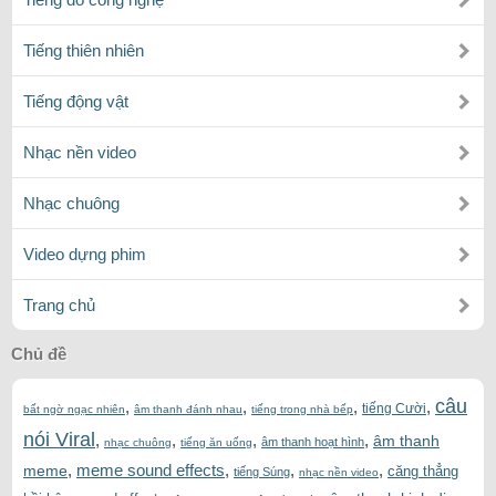
Tiếng thiên nhiên
Tiếng động vật
Nhạc nền video
Nhạc chuông
Video dựng phim
Trang chủ
Chủ đề
câu
,
,
,
,
tiếng Cười
bất ngờ ngạc nhiên
âm thanh đánh nhau
tiếng trong nhà bếp
nói Viral
,
,
,
,
âm thanh
âm thanh hoạt hình
nhạc chuông
tiếng ăn uống
,
meme sound effects
,
,
,
meme
căng thẳng
tiếng Súng
nhạc nền video