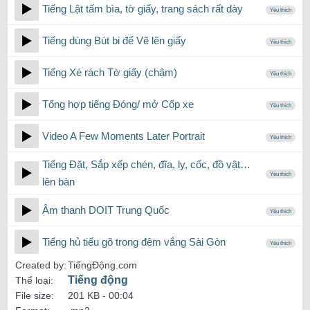
Tiếng Lật tấm bìa, tờ giấy, trang sách rất dày
Yêu thích
Tiếng dùng Bút bi để Vẽ lên giấy
Yêu thích
Tiếng Xé rách Tờ giấy (chậm)
Yêu thích
Tổng hợp tiếng Đóng/ mở Cốp xe
Yêu thích
Video A Few Moments Later Portrait
Yêu thích
Tiếng Đặt, Sắp xếp chén, đĩa, ly, cốc, đồ vật…
Yêu thích
lên bàn
Âm thanh DOIT Trung Quốc
Yêu thích
Tiếng hủ tiếu gõ trong đêm vắng Sài Gòn
Yêu thích
Created by:
TiếngĐộng.com
Tiếng động
Thể loại:
File size:
201 KB -
00:04