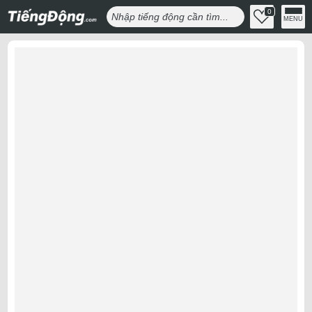
0
MENU