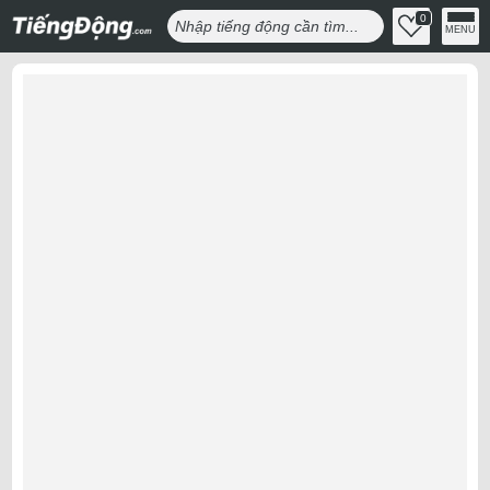
0
MENU