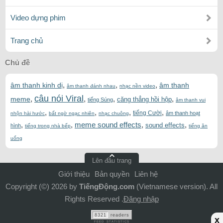
Video dựng phim
Trang chủ
Chủ đề
,
,
,
âm thanh kinh dị
âm thanh
âm thanh đánh nhau
nhạc nền video
câu nói Viral
,
,
,
,
meme
căng thẳng hồi hộp
tiếng Súng
âm thanh vui
,
,
,
,
tiếng Cười
âm thanh hoạt
nhộn hài hước
bất ngờ ngạc nhiên
nhạc chuông
,
,
meme sound effects
,
,
sound effects
hình
tiếng trong nhà bếp
tiếng ăn
uống
Lên đầu trang
Giới thiệu
Bản quyền
Liên hệ
Copyright (©) 2026 by
TiếngĐộng.com
(Vietnamese version). All
Rights Reserved .
Đăng nhập
8321
readers
x
FEED STATISTICS