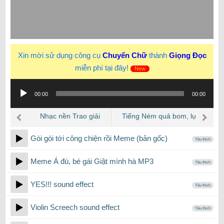
Xin mời sử dụng công cụ
Chuyển Chữ
thành
Giọng Đọc
miễn phí tại đây!
New
Trình
00:00
00:00
phát
âm
Nhạc nền Trao giải
Tiếng Ném quả bom, lụ
thanh
thưởng
đạn và tiếng Nổ
Gòi gòi tới công chiện rồi Meme (bản gốc)
Yêu thích
Meme Á đù, bé gái Giật mình hà MP3
Yêu thích
YES!!! sound effect
Yêu thích
Violin Screech sound effect
Yêu thích