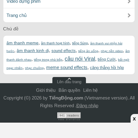
Video dựng phim
Trang chủ
Chủ đề
,
,
,
âm thanh meme
âm thanh hoạt hình
tiếng Súng
âm thanh vui nhộn hài
,
,
,
,
,
âm thanh kinh dị
sound effects
hước
tiếng ăn uống
nhạc nền video
âm
câu nói Viral
,
,
,
,
tiếng Cười
thanh đánh nhau
tiếng trong nhà bếp
bất ngờ
,
,
meme sound effects
,
căng thẳng hồi hộp
ngạc nhiên
nhạc chuông
Lên đầu trang
Giới thiệu
Bản quyền
Liên hệ
Copyright (©) 2026 by
TiếngĐộng.com
(Vietnamese version). All
Rights Reserved .
Đăng nhập
941
readers
x
FEED STATISTICS
ADS Bottom