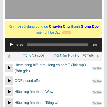
Xin mời sử dụng công cụ
Chuyển Chữ
thành
Giọng Đọc
miễn phí tại đây!
New
Trình
00:00
00:00
phát
âm
Tiếng Vịt cười
Tôi Năm Nay Hơn 70 Tuổi
thanh
TikTok
Hmm hong biết nữa Hong có nhớ TikTok mp3
Yêu thích
(Bản gốc)
OOF sound effect
Yêu thích
Hiệu ứng âm thanh Wow
Yêu thích
Hiệu ứng âm thanh Tiếng Ui
Yêu thích