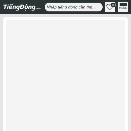
0
MENU