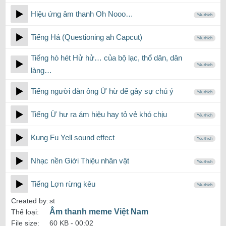
Hiệu ứng âm thanh Oh Nooo…
Yêu thích
Tiếng Hả (Questioning ah Capcut)
Yêu thích
Tiếng hò hét Hử hử… của bộ lạc, thổ dân, dân
Yêu thích
làng…
Tiếng người đàn ông Ừ hừ để gây sự chú ý
Yêu thích
Tiếng Ừ hư ra ám hiệu hay tỏ vẻ khó chịu
Yêu thích
Kung Fu Yell sound effect
Yêu thích
Nhạc nền Giới Thiệu nhân vật
Yêu thích
Tiếng Lợn rừng kêu
Yêu thích
Created by:
st
Âm thanh meme Việt Nam
Thể loại:
File size:
60 KB -
00:02