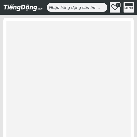
0
MENU