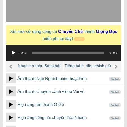
Xin mời sử dụng công cụ
Chuyển Chữ
thành
Giọng Đọc
miễn phí tại đây!
New
Trình
00:00
00:00
phát
âm
Nhạc mở màn Sân khấu
Tiếng bấm, điều chỉnh giờ
thanh
đồng hồ Casio
Âm thanh Ngộ Nghĩnh phim hoạt hình
Yêu thích
Âm thanh Chuyển cảnh video Vui vẻ
Yêu thích
Hiệu ứng âm thanh Ố ô ồ
Yêu thích
Hiệu ứng tiếng nói chuyện Tua Nhanh
Yêu thích