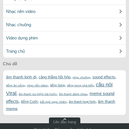
Nhạc nền video
Nhạc chuông
Video dựng phim
Trang chủ
Chủ đề
,
,
,
,
âm thanh kinh dị
căng thẳng hồi hộp
sound effects
nhạc chuông
câu nói
,
,
,
,
tiếng Súng
tiếng ăn uống
nhạc nền video
tiếng trong nhà bếp
Viral
,
,
,
meme sound
âm thanh vui nhộn hài hước
âm thanh đánh nhau
effects
,
,
,
,
âm thanh
tiếng Cười
âm thanh hoạt hình
bất ngờ ngạc nhiên
meme
Lên đầu trang