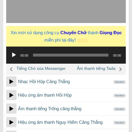
Xin mời sử dụng công cụ
Chuyển Chữ
thành
Giọng Đọc
miễn phí tại đây!
New
Trình
00:00
00:00
phát
âm
Tiếng Chó sủa Messenger
Âm thanh tiếng Tada
thanh
Nhạc Hồi Hộp Căng Thẳng
Yêu thích
Hiệu ứng âm thanh Hồi Hộp
Yêu thích
Âm thanh tiếng Trống căng thẳng
Yêu thích
Hiệu ứng âm thanh Nguy Hiểm Căng Thẳng
Yêu thích