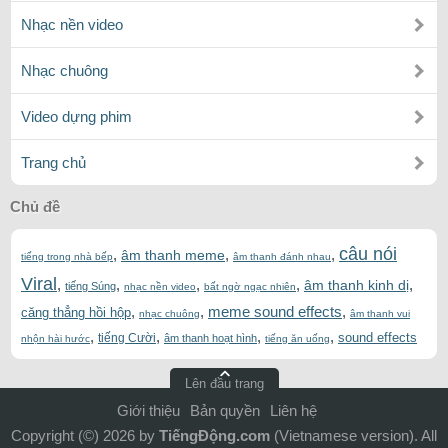
Nhạc nền video
Nhạc chuông
Video dựng phim
Trang chủ
Chủ đề
câu nói
,
,
,
âm thanh meme
tiếng trong nhà bếp
âm thanh đánh nhau
Viral
,
,
,
,
,
âm thanh kinh dị
tiếng Súng
nhạc nền video
bất ngờ ngạc nhiên
,
,
meme sound effects
,
căng thẳng hồi hộp
nhạc chuông
âm thanh vui
,
,
,
,
sound effects
tiếng Cười
âm thanh hoạt hình
nhộn hài hước
tiếng ăn uống
Lên đầu trang
Giới thiệu
Bản quyền
Liên hệ
Copyright (©) 2026 by
TiếngĐộng.com
(Vietnamese version). All