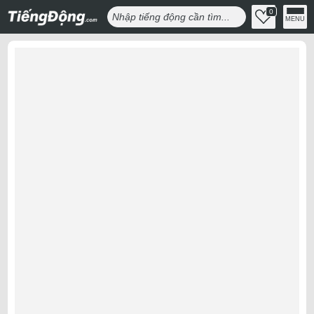
0
MENU