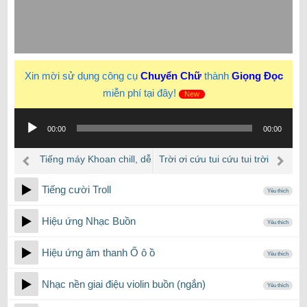
Xin mời sử dụng công cụ
Chuyển Chữ
thành
Giọng Đọc
miễn phí tại đây!
New
Trình
00:00
00:00
phát
âm
Tiếng máy Khoan chill, dễ
Trời ơi cứu tui cứu tui trời
thanh
ngủ
ơi chết tui trời ơi TikTok
Tiếng cười Troll
Yêu thích
Hiệu ứng Nhạc Buồn
Yêu thích
Hiệu ứng âm thanh Ố ô ồ
Yêu thích
Nhạc nền giai điệu violin buồn (ngắn)
Yêu thích