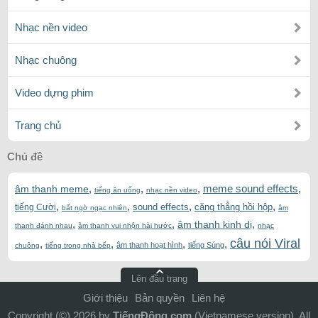
Nhạc nền video
Nhạc chuông
Video dựng phim
Trang chủ
Chủ đề
,
,
,
meme sound effects
,
âm thanh meme
tiếng ăn uống
nhạc nền video
,
,
,
,
sound effects
căng thẳng hồi hộp
tiếng Cười
bất ngờ ngạc nhiên
âm
,
,
,
âm thanh kinh dị
thanh đánh nhau
âm thanh vui nhộn hài hước
nhạc
câu nói Viral
,
,
,
,
âm thanh hoạt hình
tiếng Súng
chuông
tiếng trong nhà bếp
Lên đầu trang
Giới thiệu
Bản quyền
Liên hệ
Copyright (©) 2026 by
TiếngĐộng.com
(Vietnamese version). All