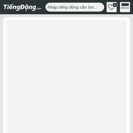
0
MENU