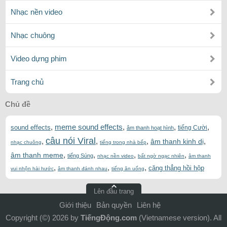
Nhạc nền video
Nhạc chuông
Video dựng phim
Trang chủ
Chủ đề
,
meme sound effects
,
,
,
sound effects
tiếng Cười
âm thanh hoạt hình
câu nói Viral
,
,
,
,
âm thanh kinh dị
nhạc chuông
tiếng trong nhà bếp
,
,
,
,
âm thanh meme
tiếng Súng
nhạc nền video
bất ngờ ngạc nhiên
âm thanh
,
,
,
căng thẳng hồi hộp
vui nhộn hài hước
âm thanh đánh nhau
tiếng ăn uống
Lên đầu trang
Giới thiệu
Bản quyền
Liên hệ
Copyright (©) 2026 by
TiếngĐộng.com
(Vietnamese version). All