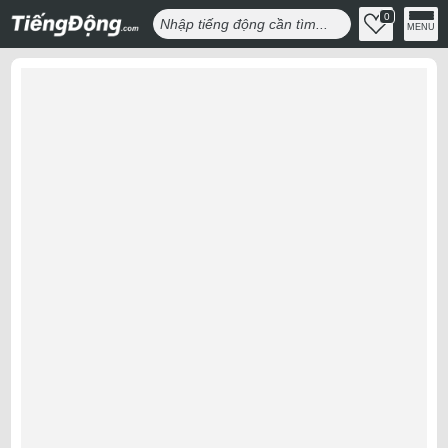
0
MENU