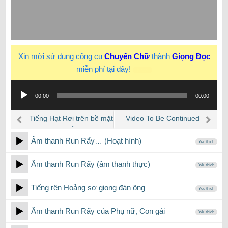
Xin mời sử dụng công cụ
Chuyển Chữ
thành
Giọng Đọc
miễn phí tại đây!
New
Trình
00:00
00:00
phát
âm
Tiếng Hạt Rơi trên bề mặt
Video To Be Continued
thanh
gỗ
green screen
Âm thanh Run Rẩy… (Hoạt hình)
Yêu thích
Âm thanh Run Rẩy (âm thanh thực)
Yêu thích
Tiếng rên Hoảng sợ giọng đàn ông
Yêu thích
Âm thanh Run Rẩy của Phụ nữ, Con gái
Yêu thích