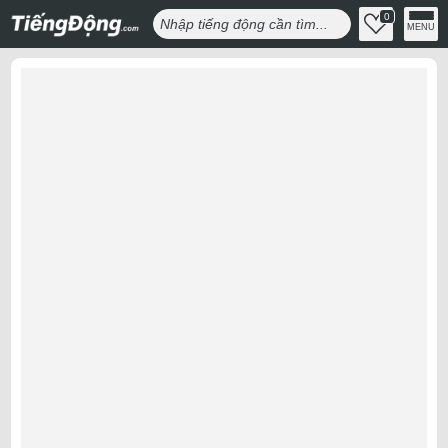
0
MENU