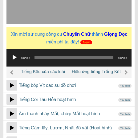
Xin mời sử dụng công cụ
Chuyển Chữ
thành
Giọng Đọc
miễn phí tại đây!
New
Trình
00:00
00:00
phát
âm
Tiếng Kêu của các loài
Hiệu ứng tiếng Trống Kết
thanh
Động Vật khác nhau trong
thúc
Tiếng bóp Vịt cao su đồ chơi
rừng rậm
Yêu thích
Tiếng Còi Tàu Hỏa hoạt hình
Yêu thích
Âm thanh nháy Mắt, chớp Mắt hoạt hình
Yêu thích
Tiếng Cầm lấy, Lượm, Nhặt đồ vật (Hoạt hình)
Yêu thích