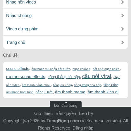
Nhạc nền video
Nhạc chuông
Video dựng phim
Trang chủ
Chủ đề
,
,
,
,
sound effects
âm thanh vui nhộn hài hước
nhạc chuông
bất ngờ ngạc nhiên
câu nói Viral
meme sound effects
,
,
,
căng thẳng hồi hộp
nhạc
,
,
,
,
,
tiếng Súng
nền video
âm thanh đánh nhau
tiếng ăn uống
tiếng trong nhà bếp
,
,
,
âm thanh meme
âm thanh kinh dị
tiếng Cười
âm thanh hoạt hình
Lên đầu trang
Giới thiệu
Bản quyền
Liên hệ
Copyright (©) 2026 by
TiếngĐộng.com
(Vietnamese version). All
Rights Reserved .
Đăng nhập