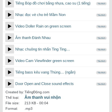
Tiếng Bóp đồ chơi bằng nhựa, cao su (1 tiếng)
Yêu thích
Nhạc đọc vè cho trẻ Mầm Non
Yêu thích
Video Doller Rain on green screen
Yêu thích
Âm thanh Đánh Nhau
Yêu thích
Nhạc chuông tin nhắn Ting Ting…
Yêu thích
Video Cam Viewfinder green screen
Yêu thích
Tiếng bass kêu vang Thùng… (ngắn)
Yêu thích
Door Open and Close sound effects
Yêu thích
Created by:
TiếngĐộng.com
Âm thanh vui nhộn
Thể loại:
File size:
213 KB -
00:04
Format:
.mp3