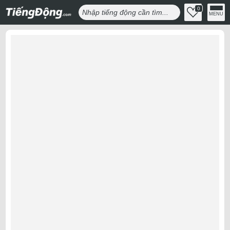
0
MENU