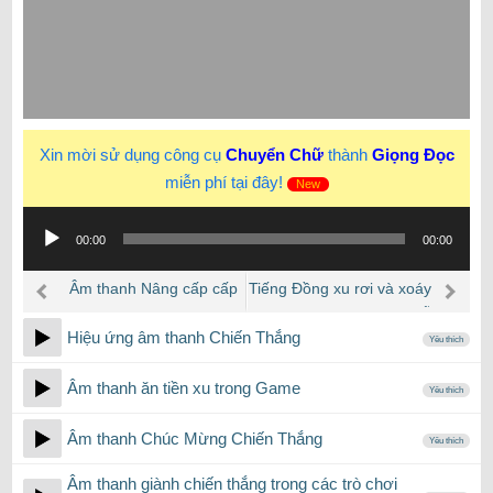
Xin mời sử dụng công cụ
Chuyển Chữ
thành
Giọng Đọc
miễn phí tại đây!
New
Trình
00:00
00:00
phát
âm
Âm thanh Nâng cấp cấp
Tiếng Đồng xu rơi và xoáy
thanh
độ Trò chơi
trên bàn gỗ
Hiệu ứng âm thanh Chiến Thắng
Yêu thích
Âm thanh ăn tiền xu trong Game
Yêu thích
Âm thanh Chúc Mừng Chiến Thắng
Yêu thích
Âm thanh giành chiến thắng trong các trò chơi