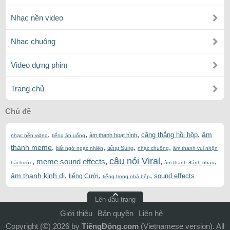
Nhạc nền video
Nhạc chuông
Video dựng phim
Trang chủ
Chủ đề
,
,
,
,
âm
căng thẳng hồi hộp
âm thanh hoạt hình
nhạc nền video
tiếng ăn uống
,
,
,
,
thanh meme
tiếng Súng
bất ngờ ngạc nhiên
nhạc chuông
âm thanh vui nhộn
câu nói Viral
,
meme sound effects
,
,
,
hài hước
âm thanh đánh nhau
,
,
,
âm thanh kinh dị
sound effects
tiếng Cười
tiếng trong nhà bếp
Lên đầu trang
Giới thiệu
Bản quyền
Liên hệ
Copyright (©) 2026 by
TiếngĐộng.com
(Vietnamese version). All