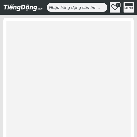
0
MENU