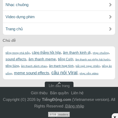
Nhạc chuông
Video dựng phim
Trang chủ
Chủ đề
,
,
,
,
âm thanh kinh dị
căng thẳng hồi hộp
tiếng trong nhà bếp
nhạc chuông
,
,
,
,
âm thanh meme
sound effects
tiếng Cười
âm thanh vui nhộn hài hước
,
,
,
,
tiếng Súng
âm thanh hoạt hình
âm thanh đánh nhau
bất ngờ ngạc nhiên
tiếng ăn
câu nói Viral
,
meme sound effects
,
,
uống
nhạc nền video
Lên đầu trang
Giới thiệu
Bản quyền
Liên hệ
Copyright (©) 2026 by
TiếngĐộng.com
(Vietnamese version). All
Rights Reserved .
Đăng nhập
9708
readers
x