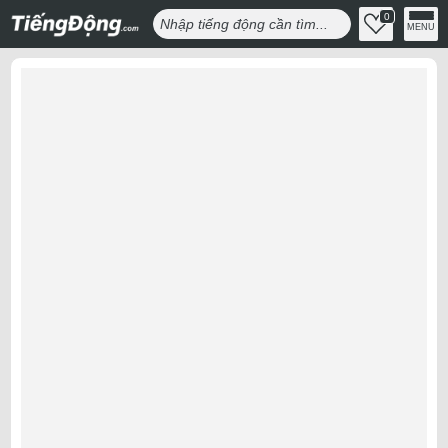
0
MENU