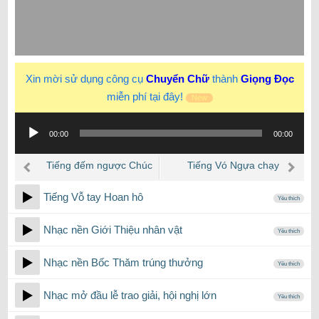
Xin mời sử dụng công cụ
Chuyển Chữ
thành
Giọng Đọc
miễn phí tại đây!
New
Trình
00:00
00:00
phát
âm
Tiếng đếm ngược Chúc
Tiếng Vó Ngựa chạy
thanh
Mừng Năm Mới 20s và
Tiếng Vỗ tay Hoan hô
Bắn Pháo Hoa
Yêu thích
Nhạc nền Giới Thiệu nhân vật
Yêu thích
Nhạc nền Bốc Thăm trúng thưởng
Yêu thích
Nhạc mở đầu lễ trao giải, hội nghị lớn
Yêu thích