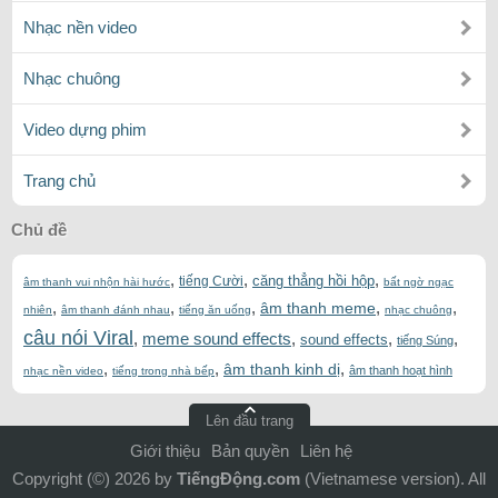
Nhạc nền video
Nhạc chuông
Video dựng phim
Trang chủ
Chủ đề
,
,
,
căng thẳng hồi hộp
tiếng Cười
âm thanh vui nhộn hài hước
bất ngờ ngạc
,
,
,
,
,
âm thanh meme
nhiên
âm thanh đánh nhau
tiếng ăn uống
nhạc chuông
câu nói Viral
,
meme sound effects
,
,
,
sound effects
tiếng Súng
,
,
,
âm thanh kinh dị
âm thanh hoạt hình
nhạc nền video
tiếng trong nhà bếp
Lên đầu trang
Giới thiệu
Bản quyền
Liên hệ
Copyright (©) 2026 by
TiếngĐộng.com
(Vietnamese version). All