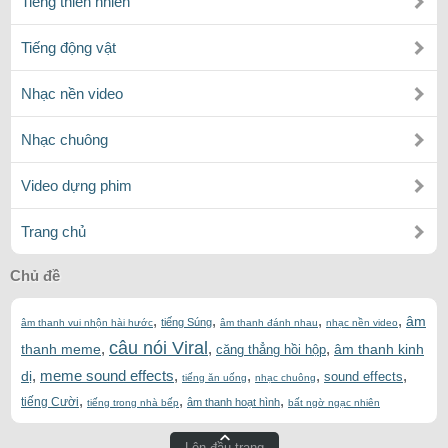
Tiếng thiên nhiên
Tiếng động vật
Nhạc nền video
Nhạc chuông
Video dựng phim
Trang chủ
Chủ đề
,
,
,
,
âm
tiếng Súng
âm thanh vui nhộn hài hước
âm thanh đánh nhau
nhạc nền video
câu nói Viral
,
,
,
thanh meme
âm thanh kinh
căng thẳng hồi hộp
,
meme sound effects
,
,
,
,
dị
sound effects
tiếng ăn uống
nhạc chuông
,
,
,
tiếng Cười
âm thanh hoạt hình
tiếng trong nhà bếp
bất ngờ ngạc nhiên
Lên đầu trang