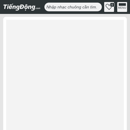
0
MENU