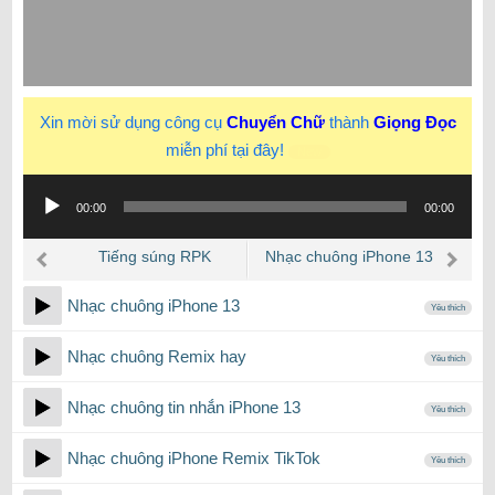
Xin mời sử dụng công cụ
Chuyển Chữ
thành
Giọng Đọc
miễn phí tại đây!
New
Trình
00:00
00:00
phát
âm
Tiếng súng RPK
Nhạc chuông iPhone 13
thanh
Nhạc chuông iPhone 13
Yêu thích
Nhạc chuông Remix hay
Yêu thích
Nhạc chuông tin nhắn iPhone 13
Yêu thích
Nhạc chuông iPhone Remix TikTok
Yêu thích