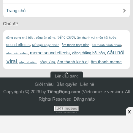
Trang chủ
Chủ đề
,
,
,
,
tiếng Cười
tiếng trong nhà bếp
tiếng ăn uống
âm thanh vui nhộn hài hước
,
,
,
,
sound effects
âm thanh hoạt hình
bất ngờ ngạc nhiên
âm thanh đánh nhau
câu nói
,
meme sound effects
,
,
căng thẳng hồi hộp
nhạc nền video
Viral
,
,
,
,
âm thanh kinh dị
âm thanh meme
tiếng Súng
nhạc chuông
Lên đầu trang
Giới thiệu
Bản quyền
Liên hệ
Copyright (©) 2026 by
TiếngĐộng.com
(Vietnamese version). All
Rights Reserved .
Đăng nhập
1977
readers
x
FEED STATISTICS
ADS Bottom