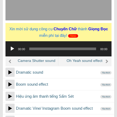
Xin mời sử dụng công cụ
Chuyển Chữ
thành
Giọng Đọc
miễn phí tại đây!
New
Trình
00:00
00:00
phát
âm
Camera Shutter sound
Oh Yeah sound effect
thanh
effect
Dramatic sound
Yêu thích
Boom sound effect
Yêu thích
Hiệu ứng âm thanh tiếng Sấm Sét
Yêu thích
Dramatic Vine/ Instagram Boom sound effect
Yêu thích