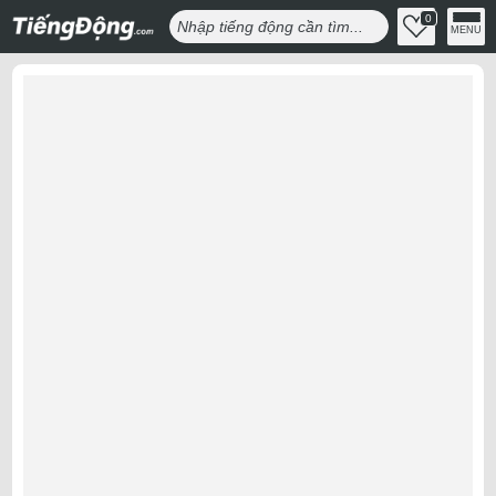
0
MENU