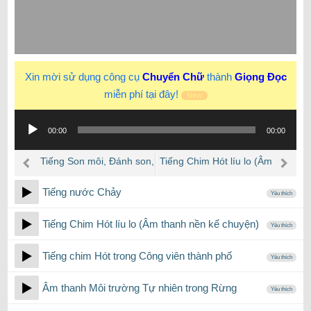
Xin mời sử dụng công cụ
Chuyển Chữ
thành
Giọng Đọc
miễn phí tại đây!
New
Trình
00:00
00:00
phát
âm
Tiếng Son môi, Đánh son,
Tiếng Chim Hót líu lo (Âm
thanh
Tô son, trang điểm….
thanh nền kể chuyện)
Tiếng nước Chảy
Yêu thích
Tiếng Chim Hót líu lo (Âm thanh nền kể chuyện)
Yêu thích
Tiếng chim Hót trong Công viên thành phố
Yêu thích
Âm thanh Môi trường Tự nhiên trong Rừng
Yêu thích