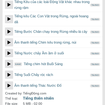
Tiếng Kêu của các loài Động Vật khác nhau trong
Yêu thích
rừng rậm
Tiếng kêu Các Con Vật trong Rừng, ngoài hoang
Yêu thích
dã
Tiêng Bước Chân chạy trong Rừng nhiều lá cây
Yêu thích
Âm thanh tiếng Chim kêu trong rừng, núi
Yêu thích
Tiếng Nước chảy Ầm ầm ở suối
Yêu thích
Tiếng chim hót Buổi Sáng
Yêu thích
Tiếng Suối Chảy róc rách
Yêu thích
Âm thanh tiếng Thác Nước Đổ
Yêu thích
Created by:
TiếngĐộng.com
Tiếng thiên nhiên
Thể loại:
File size:
5 MB -
02:00