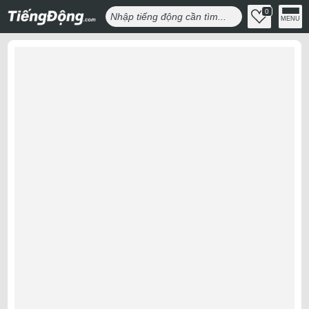
0
MENU