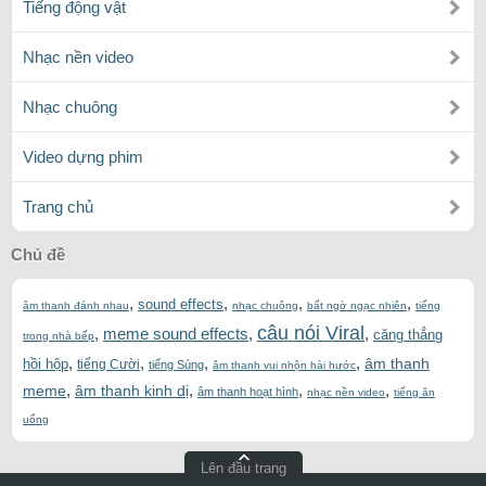
Tiếng động vật
Nhạc nền video
Nhạc chuông
Video dựng phim
Trang chủ
Chủ đề
,
,
,
,
sound effects
âm thanh đánh nhau
nhạc chuông
bất ngờ ngạc nhiên
tiếng
câu nói Viral
,
meme sound effects
,
,
căng thẳng
trong nhà bếp
,
,
,
,
âm thanh
hồi hộp
tiếng Cười
tiếng Súng
âm thanh vui nhộn hài hước
,
,
,
,
meme
âm thanh kinh dị
âm thanh hoạt hình
nhạc nền video
tiếng ăn
uống
Lên đầu trang