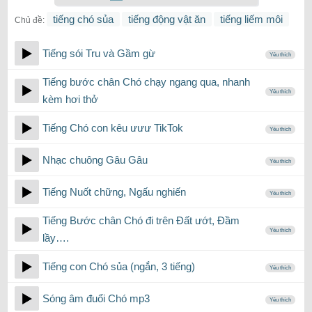
tiếng chó sủa
tiếng động vật ăn
tiếng liếm môi
Chủ đề:
Tiếng sói Tru và Gầm gừ
Yêu thích
Tiếng bước chân Chó chạy ngang qua, nhanh
Yêu thích
kèm hơi thở
Tiếng Chó con kêu ưưư TikTok
Yêu thích
Nhạc chuông Gâu Gâu
Yêu thích
Tiếng Nuốt chững, Ngấu nghiến
Yêu thích
Tiếng Bước chân Chó đi trên Đất ướt, Đầm
Yêu thích
lầy….
Tiếng con Chó sủa (ngắn, 3 tiếng)
Yêu thích
Sóng âm đuổi Chó mp3
Yêu thích