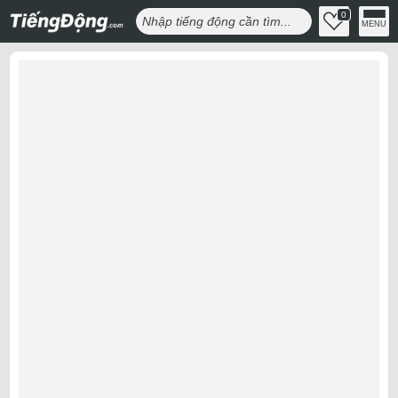
0
MENU