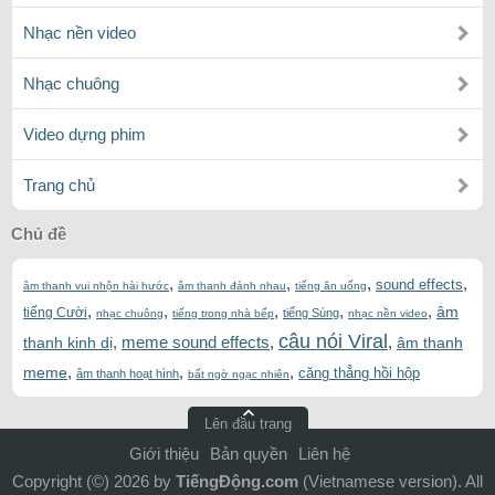
Nhạc nền video
Nhạc chuông
Video dựng phim
Trang chủ
Chủ đề
,
,
,
,
sound effects
âm thanh vui nhộn hài hước
âm thanh đánh nhau
tiếng ăn uống
,
,
,
,
,
âm
tiếng Cười
tiếng Súng
nhạc chuông
tiếng trong nhà bếp
nhạc nền video
câu nói Viral
,
meme sound effects
,
,
thanh kinh dị
âm thanh
,
,
,
meme
căng thẳng hồi hộp
âm thanh hoạt hình
bất ngờ ngạc nhiên
Lên đầu trang
Giới thiệu
Bản quyền
Liên hệ
Copyright (©) 2026 by
TiếngĐộng.com
(Vietnamese version). All