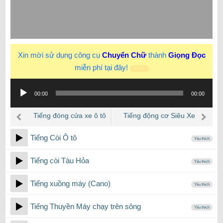
Xin mời sử dụng công cụ
Chuyển Chữ
thành
Giọng Đọc
miễn phí tại đây!
New
Trình
00:00
00:00
phát
âm
Tiếng đóng cửa xe ô tô
Tiếng động cơ Siêu Xe
thanh
Tiếng Còi Ô tô
Yêu thích
Tiếng còi Tàu Hỏa
Yêu thích
Tiếng xuồng máy (Cano)
Yêu thích
Tiếng Thuyền Máy chạy trên sông
Yêu thích