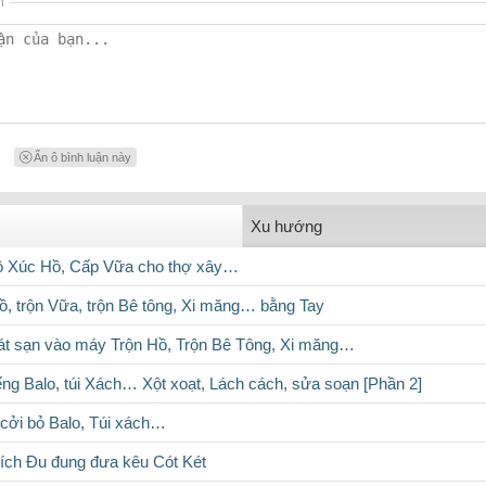
n
Ẩn ô bình luận này
Xu hướng
hồ Xúc Hồ, Cấp Vữa cho thợ xây…
Hồ, trộn Vữa, trộn Bê tông, Xi măng… bằng Tay
át sạn vào máy Trộn Hồ, Trộn Bê Tông, Xi măng…
ếng Balo, túi Xách… Xột xoạt, Lách cách, sửa soạn [Phần 2]
 cởi bỏ Balo, Túi xách…
Xích Đu đung đưa kêu Cót Két