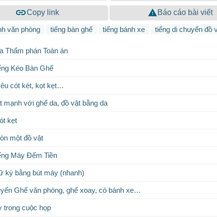
Copy link
Báo cáo bài viết
nh văn phòng
tiếng bàn ghế
tiếng bánh xe
tiếng di chuyển đồ 
úa Thẩm phán Toàn án
iếng Kéo Bàn Ghế
êu cót két, kọt kẹt…
t mạnh với ghế da, đồ vật bằng da
ót kẹt
ròn một đồ vật
iếng Máy Đếm Tiền
ữ ký bằng bút máy (nhanh)
uyển Ghế văn phòng, ghế xoay, có bánh xe…
y trong cuộc họp