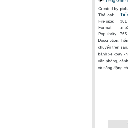
Tiếng Ghế đ
Created by:
pixb
Tiế
Thể loại:
File size:
381
Format:
.mp
Popularity:
765 
Description:
Tiến
chuyển trên sàn.
bánh xe xoay kh
văn phòng, cảnh
và sống động ch