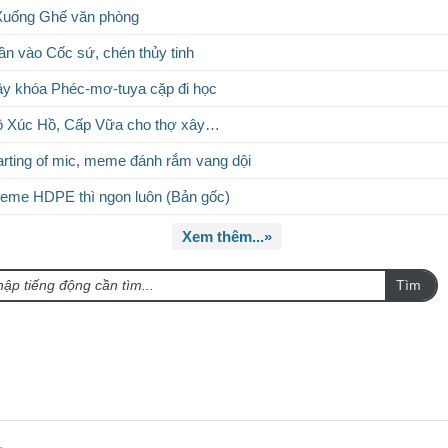
 Xuống Ghế văn phòng
lần vào Cốc sứ, chén thủy tinh
ây khóa Phéc-mơ-tuya cặp đi học
hồ Xúc Hồ, Cấp Vữa cho thợ xây…
rting of mic, meme đánh rắm vang dội
eme HDPE thì ngon luôn (Bản gốc)
Xem thêm...»
Tìm