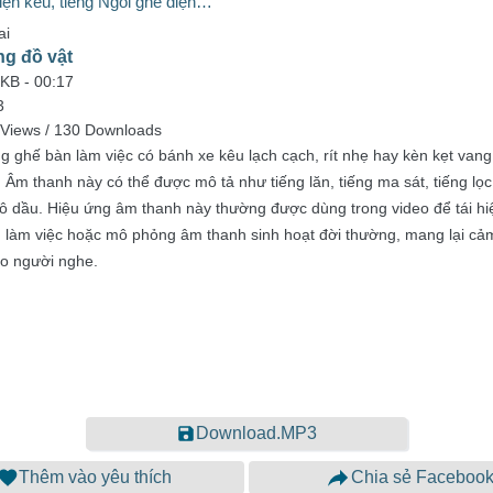
iện kêu, tiếng Ngồi ghế điện…
ai
ng đồ vật
 KB -
00:17
3
Views / 130 Downloads
g ghế bàn làm việc có bánh xe kêu lạch cạch, rít nhẹ hay kèn kẹt vang 
 Âm thanh này có thể được mô tả như tiếng lăn, tiếng ma sát, tiếng lọc
ô dầu. Hiệu ứng âm thanh này thường được dùng trong video để tái hi
 làm việc hoặc mô phỏng âm thanh sinh hoạt đời thường, mang lại cả
o người nghe.
Download.MP3
Thêm vào yêu thích
Chia sẻ Faceboo