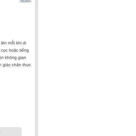
Yêu thích
lên mỗi khi di
 cọc hoặc tiếng
ện không gian
m giác chân thực
k