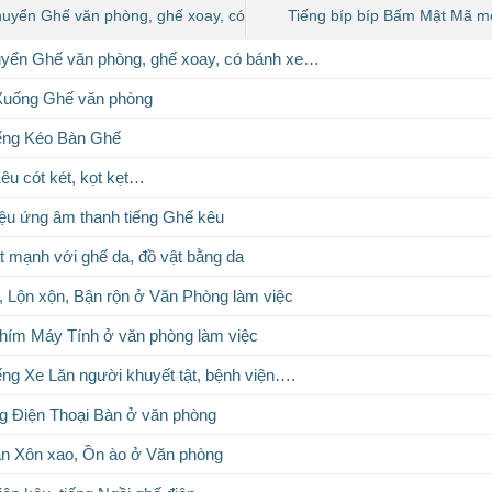
huyển Ghế văn phòng, ghế xoay, có
Tiếng bíp bíp Bấm Mật Mã m
bánh xe…
uyển Ghế văn phòng, ghế xoay, có bánh xe…
 Xuống Ghế văn phòng
iếng Kéo Bàn Ghế
êu cót két, kọt kẹt…
ệu ứng âm thanh tiếng Ghế kêu
t mạnh với ghế da, đồ vật bằng da
, Lộn xộn, Bận rộn ở Văn Phòng làm việc
hím Máy Tính ở văn phòng làm việc
ếng Xe Lăn người khuyết tật, bệnh viện….
g Điện Thoại Bàn ở văn phòng
án Xôn xao, Ồn ào ở Văn phòng