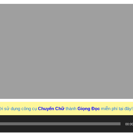
ời sử dụng công cụ
Chuyển Chữ
thành
Giọng Đọc
miễn phí tại đây
00:0