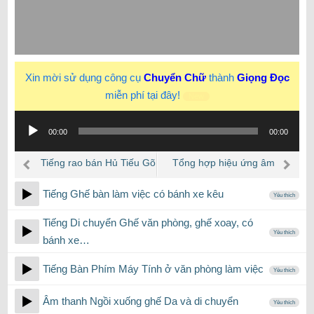
Xin mời sử dụng công cụ
Chuyển Chữ
thành
Giọng Đọc
miễn phí tại đây!
New
Trình
00:00
00:00
phát
âm
Tiếng rao bán Hủ Tiếu Gõ
Tổng hợp hiệu ứng âm
thanh
kêu lóc cóc ngày xưa…
thanh tiếng Ghế kêu
Tiếng Ghế bàn làm việc có bánh xe kêu
Yêu thích
Tiếng Di chuyển Ghế văn phòng, ghế xoay, có
Yêu thích
bánh xe…
Tiếng Bàn Phím Máy Tính ở văn phòng làm việc
Yêu thích
Âm thanh Ngồi xuống ghế Da và di chuyển
Yêu thích