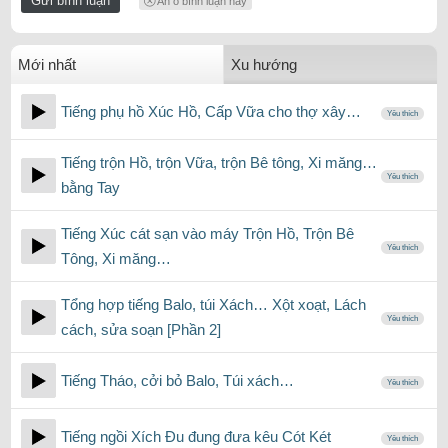
Ẩn ô bình luận này
Mới nhất
Xu hướng
Tiếng phụ hồ Xúc Hồ, Cấp Vữa cho thợ xây…
Yêu thích
Tiếng trộn Hồ, trộn Vữa, trộn Bê tông, Xi măng…
Yêu thích
bằng Tay
Tiếng Xúc cát sạn vào máy Trộn Hồ, Trộn Bê
Yêu thích
Tông, Xi măng…
Tổng hợp tiếng Balo, túi Xách… Xột xoạt, Lách
Yêu thích
cách, sửa soạn [Phần 2]
Tiếng Tháo, cởi bỏ Balo, Túi xách…
Yêu thích
Tiếng ngồi Xích Đu đung đưa kêu Cót Két
Yêu thích