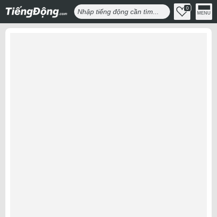
0
MENU