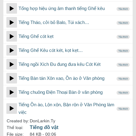
Tổng hợp hiệu ứng âm thanh tiếng Ghế kêu
Yêu thích
Tiếng Tháo, cởi bỏ Balo, Túi xách…
Yêu thích
Tiếng Ghế cót kẹt
Yêu thích
Tiếng Ghế Kêu cót két, kọt kẹt…
Yêu thích
Tiếng ngồi Xích Đu đung đưa kêu Cót Két
Yêu thích
Tiếng Bàn tán Xôn xao, Ồn ào ở Văn phòng
Yêu thích
Tiếng chuông Điện Thoại Bàn ở văn phòng
Yêu thích
Tiếng Ồn ào, Lộn xộn, Bận rộn ở Văn Phòng làm
Yêu thích
việc
Created by:
DonLarkin.Ty
Tiếng đồ vật
Thể loại:
File size:
84 KB -
00:06