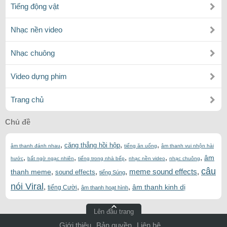
Tiếng động vật
Nhạc nền video
Nhạc chuông
Video dựng phim
Trang chủ
Chủ đề
,
,
,
căng thẳng hồi hộp
âm thanh đánh nhau
tiếng ăn uống
âm thanh vui nhộn hài
,
,
,
,
,
âm
hước
bất ngờ ngạc nhiên
tiếng trong nhà bếp
nhạc nền video
nhạc chuông
câu
,
,
,
meme sound effects
,
thanh meme
sound effects
tiếng Súng
nói Viral
,
,
,
âm thanh kinh dị
tiếng Cười
âm thanh hoạt hình
Lên đầu trang
Giới thiệu
Bản quyền
Liên hệ