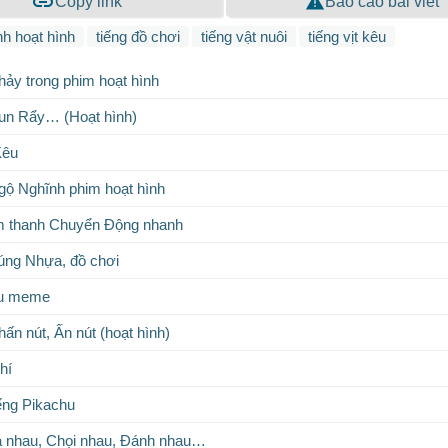
Copy link
Báo cáo bài viết
h hoạt hình
tiếng đồ chơi
tiếng vật nuôi
tiếng vịt kêu
ảy trong phim hoạt hình
un Rẩy… (Hoạt hình)
Kêu
ộ Nghĩnh phim hoạt hình
m thanh Chuyển Động nhanh
úng Nhựa, đồ chơi
êu meme
ấn nút, Ấn nút (hoạt hình)
hí
ếng Pikachu
á nhau, Chọi nhau, Đánh nhau…