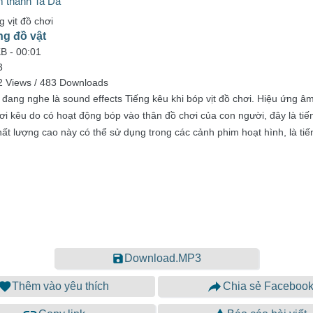
 thanh Ta Da
g vịt đồ chơi
ng đồ vật
KB -
00:01
3
2 Views / 483 Downloads
 đang nghe là sound effects Tiếng kêu khi bóp vịt đồ chơi. Hiệu ứng 
chơi kêu do có hoạt động bóp vào thân đồ chơi của con người, đây là tiế
t lượng cao này có thể sử dụng trong các cảnh phim hoạt hình, là tiế
Download.MP3
Thêm vào yêu thích
Chia sẻ Faceboo