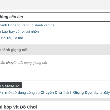
hanh Choáng Váng, bị đánh vào đầu
 Lửa bay và rơi vui nhộn
 Bối rối, Tò mò
thành giọng nói:
ần chuyển đổi sang giọng nói...
ng giọng nói
Xin mời sử dụng công cụ
Chuyển Chữ
thành
Giọng Đọc
này tại đây
hi bóp Vịt Đồ Chơi