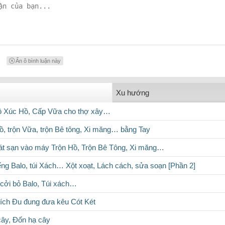
Ẩn ô bình luận này
Xu hướng
hồ Xúc Hồ, Cấp Vữa cho thợ xây…
Hồ, trộn Vữa, trộn Bê tông, Xi măng… bằng Tay
át sạn vào máy Trộn Hồ, Trộn Bê Tông, Xi măng…
ếng Balo, túi Xách… Xột xoạt, Lách cách, sửa soạn [Phần 2]
 cởi bỏ Balo, Túi xách…
Xích Đu đung đưa kêu Cót Két
cây, Đốn hạ cây