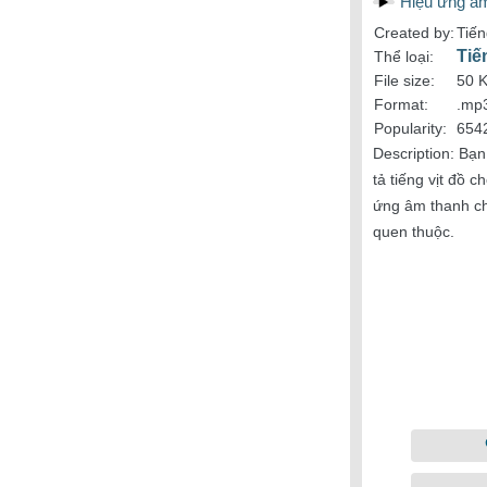
Hiệu ứng âm
Created by:
Tiến
Tiế
Thể loại:
File size:
50 
Format:
.mp
Popularity:
654
Description:
Bạn
tả tiếng vịt đồ 
ứng âm thanh chấ
quen thuộc.