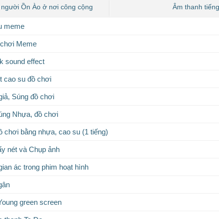
 người Ồn Ào ở nơi công cộng
Âm thanh tiến
êu meme
ồ chơi Meme
 sound effect
t cao su đồ chơi
giả, Súng đồ chơi
úng Nhựa, đồ chơi
ồ chơi bằng nhựa, cao su (1 tiếng)
y nét và Chụp ảnh
gian ác trong phim hoạt hình
gân
Young green screen