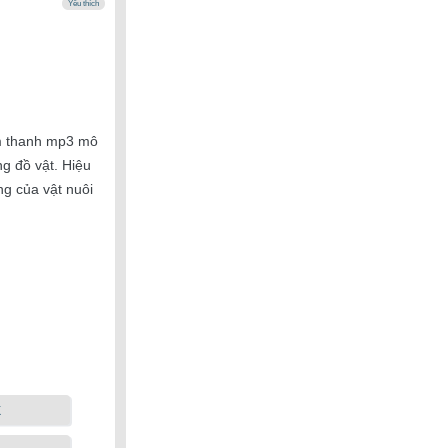
Yêu thích
âm thanh mp3 mô
ng đồ vật. Hiệu
ng của vật nuôi
k