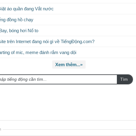
iặt áo quần đang Vắt nước
ếng đồng hồ chạy
Bay, bóng hơi Nổ to
te trên Internet đang nói gì về TiếngĐộng.com?
rting of mic, meme đánh rắm vang dội
Xem thêm...»
Tìm
n