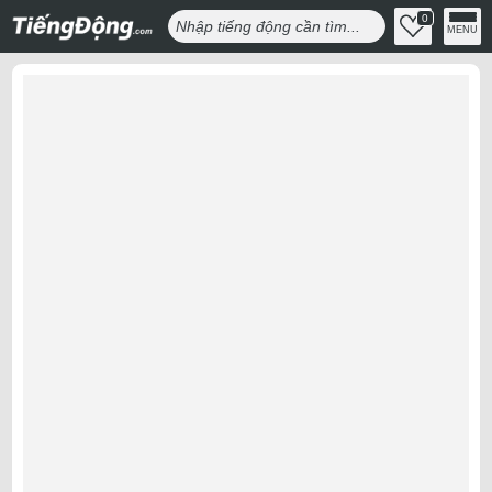
0
MENU