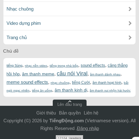
Nhạc chuông
Video dựng phim
Trang chủ
Chủ đề
,
,
,
,
sound effects
căng thẳng
tiếng Súng
nhạc nền video
tiếng trong nhà bếp
câu nói Viral
,
,
,
,
âm thanh meme
hồi hộp
âm thanh đánh nhau
meme sound effects
,
,
,
,
tiếng Cười
âm thanh hoạt hình
nhạc chuông
bất
,
,
,
âm thanh kinh dị
ngờ ngạc nhiên
tiếng ăn uống
âm thanh vui nhộn hài hước
Lên đầu trang
Giới thiệu
Bản quyền
Liên hệ
Copyright (©) 2026 by
TiếngĐộng.com
(Vietnamese version). All
Rights Reserved .
Đăng nhập
12104
readers