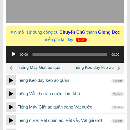
Xin mời sử dụng công cụ
Chuyển Chữ
thành
Giọng Đọc
miễn phí tại đây!
New
Trình
00:00
00:00
phát
âm
Tiếng Máy Giặt áo quần
Tiếng Kéo dây kéo áo
thanh
đang Vắt nước
quần
Tiếng Kéo dây kéo áo quần
Yêu thích
Tiếng Vắt cho ráo nước, làm khô
Yêu thích
Tiếng Máy Giặt áo quần đang Vắt nước
Yêu thích
Tiếng nước Vắt quần áo, Vắt vải, Vắt giẻ ướt
Yêu thích