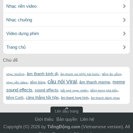
Nhạc nền video
Nhạc chuông
Video dựng phim
Trang chủ
Chủ đề
,
,
,
,
âm thanh kinh dị
nhạc chuông
âm thanh vui nhộn hài hước
tiếng ăn uống
câu nói Viral
,
,
,
,
meme
âm thanh meme
tiếng Súng
nhạc nền video
sound effects
,
,
,
,
sound effects
bất ngờ ngạc nhiên
tiếng trong nhà bếp
,
,
,
căng thẳng hồi hộp
tiếng Cười
âm thanh hoạt hình
âm thanh đánh nhau
Lên đầu trang
Giới thiệu
Bản quyền
Liên hệ
Copyright (©) 2026 by
TiếngĐộng.com
(Vietnamese version). All