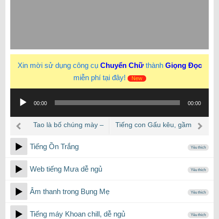
Xin mời sử dụng công cụ
Chuyển Chữ
thành
Giọng Đọc
miễn phí tại đây!
New
Trình
00:00
00:00
phát
âm
Tao là bố chúng mày –
Tiếng con Gấu kêu, gầm
thanh
BOMMAN
gừ
Tiếng Ồn Trắng
Yêu thích
Web tiếng Mưa dễ ngủ
Yêu thích
Âm thanh trong Bụng Mẹ
Yêu thích
Tiếng máy Khoan chill, dễ ngủ
Yêu thích