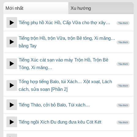
Mới nhất
Xu hướng
Tiếng phụ hồ Xúc Hồ, Cấp Vữa cho thợ xây…
Yêu thích
Tiếng trộn Hồ, trộn Vữa, trộn Bê tông, Xi măng…
Yêu thích
bằng Tay
Tiếng Xúc cát sạn vào máy Trộn Hồ, Trộn Bê
Yêu thích
Tông, Xi măng…
Tổng hợp tiếng Balo, túi Xách… Xột xoạt, Lách
Yêu thích
cách, sửa soạn [Phần 2]
Tiếng Tháo, cởi bỏ Balo, Túi xách…
Yêu thích
Tiếng ngồi Xích Đu đung đưa kêu Cót Két
Yêu thích