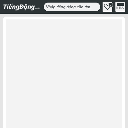
0
MENU