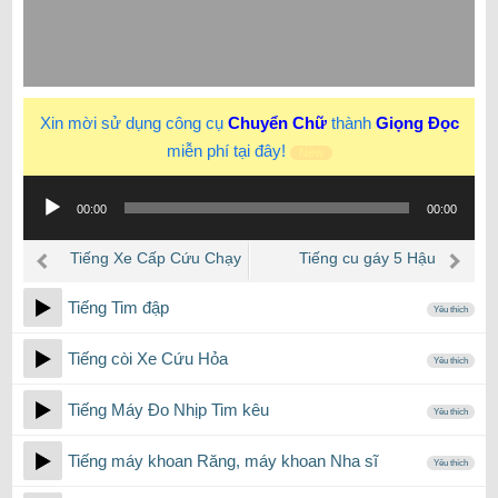
Xin mời sử dụng công cụ
Chuyển Chữ
thành
Giọng Đọc
miễn phí tại đây!
New
Trình
00:00
00:00
phát
âm
Tiếng Xe Cấp Cứu Chạy
Tiếng cu gáy 5 Hậu
thanh
trên đường phố
Tiếng Tim đập
Yêu thích
Tiếng còi Xe Cứu Hỏa
Yêu thích
Tiếng Máy Đo Nhịp Tim kêu
Yêu thích
Tiếng máy khoan Răng, máy khoan Nha sĩ
Yêu thích