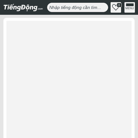
0
MENU