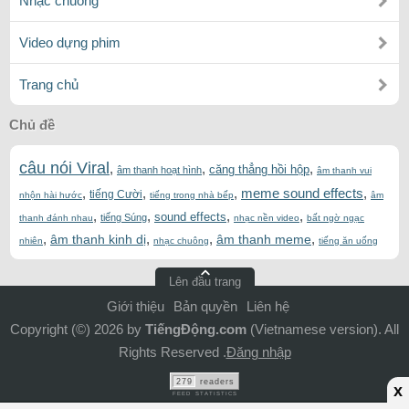
Nhạc chuông
Video dựng phim
Trang chủ
Chủ đề
câu nói Viral
,
,
,
căng thẳng hồi hộp
âm thanh hoạt hình
âm thanh vui
,
,
,
meme sound effects
,
tiếng Cười
nhộn hài hước
tiếng trong nhà bếp
âm
,
,
,
,
sound effects
tiếng Súng
thanh đánh nhau
nhạc nền video
bất ngờ ngạc
,
,
,
,
âm thanh kinh dị
âm thanh meme
nhiên
nhạc chuông
tiếng ăn uống
Lên đầu trang
Giới thiệu
Bản quyền
Liên hệ
Copyright (©) 2026 by
TiếngĐộng.com
(Vietnamese version). All
Rights Reserved .
Đăng nhập
279
readers
x
FEED STATISTICS