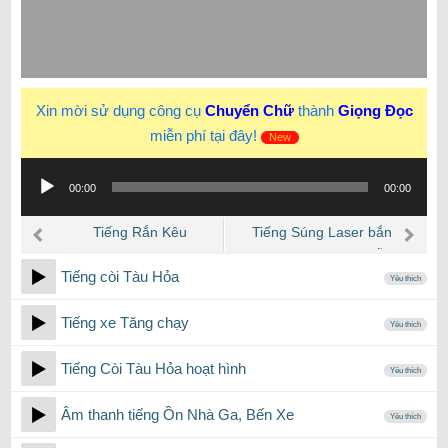
Xin mời sử dụng công cụ
Chuyển Chữ
thành
Giọng Đọc
miễn phí tại đây!
New
Trình
00:00
00:00
phát
âm
Tiếng Rắn Kêu
Tiếng Súng Laser bắn
thanh
trong phim khoa học viễn
Tiếng còi Tàu Hỏa
tưởng
Yêu thích
Tiếng xe Tăng chạy
Yêu thích
Tiếng Còi Tàu Hỏa hoạt hình
Yêu thích
Âm thanh tiếng Ồn Nhà Ga, Bến Xe
Yêu thích