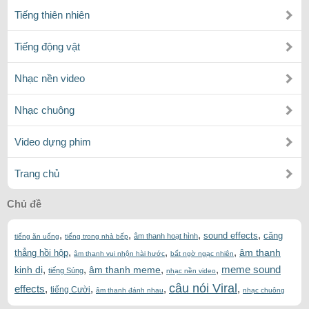
Tiếng thiên nhiên
Tiếng động vật
Nhạc nền video
Nhạc chuông
Video dựng phim
Trang chủ
Chủ đề
,
,
,
,
sound effects
căng
âm thanh hoạt hình
tiếng ăn uống
tiếng trong nhà bếp
,
,
,
âm thanh
thẳng hồi hộp
âm thanh vui nhộn hài hước
bất ngờ ngạc nhiên
,
,
,
,
meme sound
kinh dị
âm thanh meme
tiếng Súng
nhạc nền video
câu nói Viral
effects
,
,
,
,
tiếng Cười
âm thanh đánh nhau
nhạc chuông