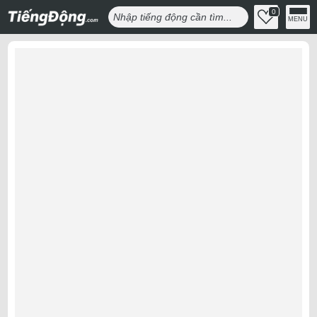
0
MENU