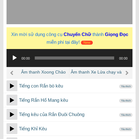
Xin mời sử dụng công cụ
Chuyển Chữ
thành
Giọng Đọc
miễn phí tại đây!
New
Trình
00:00
00:00
phát
âm
Âm thanh Xoong Chảo
Âm thanh Xe Lửa chạy và
thanh
kêu trong bếp nhà hàng
bấm còi
Tiếng con Rắn bò kêu
Yêu thích
Tiếng Rắn Hổ Mang kêu
Yêu thích
Tiếng kêu của Rắn Đuôi Chuông
Yêu thích
Tiếng Khỉ Kêu
Yêu thích