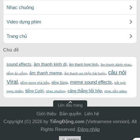
Nhạc chuông
Video dựng phim
Trang chủ
Chủ đề
,
,
,
,
âm thanh kinh dị
sound effects
âm thanh hoạt hình
âm thanh đánh nhau
câu nói
,
,
,
âm thanh meme
tiếng ăn uống
âm thanh vui nhộn hài hước
Viral
,
,
,
meme sound effects
,
tiếng Súng
tiếng trong nhà bếp
bất ngờ
,
,
,
,
căng thẳng hồi hộp
tiếng Cười
ngạc nhiên
nhạc chuông
nhạc nền video
Lên đầu trang
Giới thiệu
Bản quyền
Liên hệ
Copyright (©) 2026 by
TiếngĐộng.com
(Vietnamese version). All
Rights Reserved .
Đăng nhập
36
readers