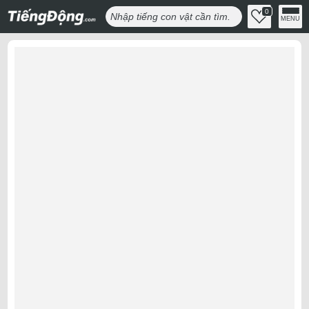
0
MENU