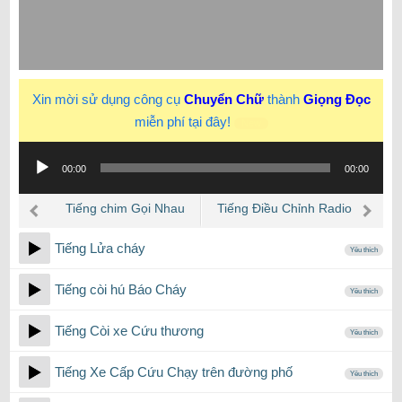
Xin mời sử dụng công cụ
Chuyển Chữ
thành
Giọng Đọc
miễn phí tại đây!
New
Trình
00:00
00:00
phát
âm
Tiếng chim Gọi Nhau
Tiếng Điều Chỉnh Radio
thanh
Tiếng Lửa cháy
Yêu thích
Tiếng còi hú Báo Cháy
Yêu thích
Tiếng Còi xe Cứu thương
Yêu thích
Tiếng Xe Cấp Cứu Chạy trên đường phố
Yêu thích