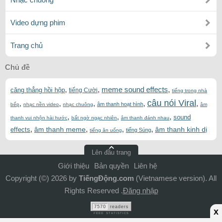
Video dựng phim
Trang chủ
Chủ đề
,
,
meme sound effects
,
căng thẳng hồi hộp
tiếng Cười
tiếng trong nhà
câu nói Viral
,
,
,
,
,
âm thanh hoạt hình
bếp
nhạc nền video
nhạc chuông
âm
,
,
,
sound
thanh vui nhộn hài hước
bất ngờ ngạc nhiên
âm thanh đánh nhau
,
,
,
,
âm thanh meme
âm thanh kinh dị
effects
tiếng Súng
tiếng ăn uống
Lên đầu trang
Giới thiệu
Bản quyền
Liên hệ
Copyright (©) 2026 by
TiếngĐộng.com
(Vietnamese version). All
Rights Reserved .
Đăng nhập
7570
readers
x
FEED STATISTICS