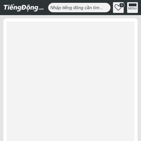
0
MENU