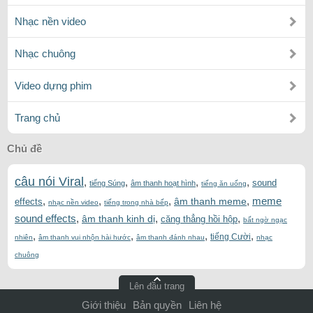
Nhạc nền video
Nhạc chuông
Video dựng phim
Trang chủ
Chủ đề
câu nói Viral
,
,
,
,
sound
tiếng Súng
âm thanh hoạt hình
tiếng ăn uống
,
,
,
,
meme
âm thanh meme
effects
nhạc nền video
tiếng trong nhà bếp
sound effects
,
,
,
âm thanh kinh dị
căng thẳng hồi hộp
bất ngờ ngạc
,
,
,
,
tiếng Cười
nhiên
âm thanh vui nhộn hài hước
âm thanh đánh nhau
nhạc
chuông
Lên đầu trang
Giới thiệu
Bản quyền
Liên hệ