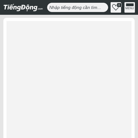
0
MENU