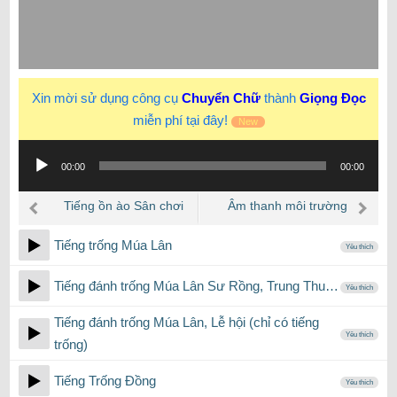
Xin mời sử dụng công cụ
Chuyển Chữ
thành
Giọng Đọc
miễn phí tại đây!
New
Trình
00:00
00:00
phát
âm
Tiếng ồn ào Sân chơi
Âm thanh môi trường
thanh
Trường tiểu học
Nông thôn Làng quê
Tiếng trống Múa Lân
Yêu thích
Tiếng đánh trống Múa Lân Sư Rồng, Trung Thu…
Yêu thích
Tiếng đánh trống Múa Lân, Lễ hội (chỉ có tiếng
Yêu thích
trống)
Tiếng Trống Đồng
Yêu thích