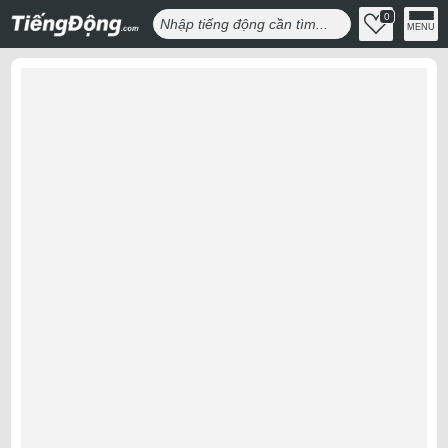
0
MENU