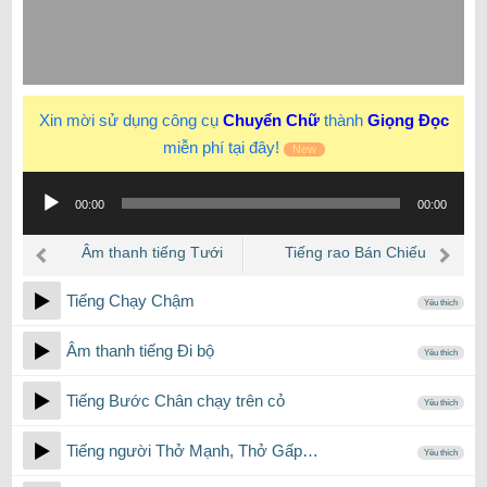
Xin mời sử dụng công cụ
Chuyển Chữ
thành
Giọng Đọc
miễn phí tại đây!
New
Trình
00:00
00:00
phát
âm
Âm thanh tiếng Tưới
Tiếng rao Bán Chiếu
thanh
Nước cho cây
Tiếng Chạy Chậm
Yêu thích
Âm thanh tiếng Đi bộ
Yêu thích
Tiếng Bước Chân chạy trên cỏ
Yêu thích
Tiếng người Thở Mạnh, Thở Gấp…
Yêu thích