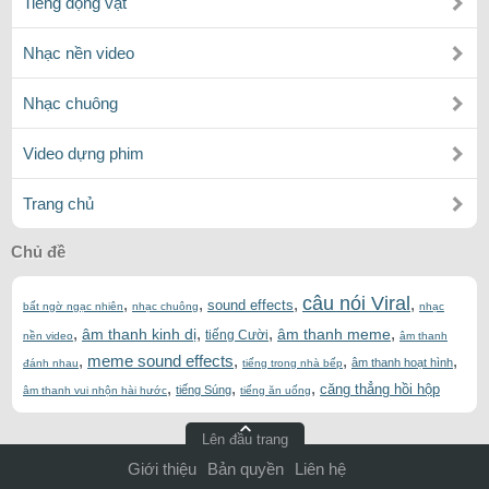
Tiếng động vật
Nhạc nền video
Nhạc chuông
Video dựng phim
Trang chủ
Chủ đề
câu nói Viral
,
,
,
,
sound effects
bất ngờ ngạc nhiên
nhạc chuông
nhạc
,
,
,
,
âm thanh kinh dị
âm thanh meme
tiếng Cười
nền video
âm thanh
,
meme sound effects
,
,
,
âm thanh hoạt hình
đánh nhau
tiếng trong nhà bếp
,
,
,
căng thẳng hồi hộp
tiếng Súng
âm thanh vui nhộn hài hước
tiếng ăn uống
Lên đầu trang
Giới thiệu
Bản quyền
Liên hệ