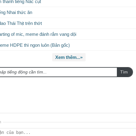
 thanh tiếng Nấc cụt
ếng Nhai thức ăn
ao Thái Thịt trên thớt
rting of mic, meme đánh rắm vang dội
eme HDPE thì ngon luôn (Bản gốc)
Xem thêm...»
Tìm
n