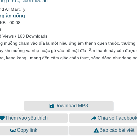
ống nước, Nuốt thức ăn
d All Mart.Ty
ng ăn uống
 KB -
00:08
3
8 Views / 163 Downloads
ng muỗng chạm vào đĩa là một hiệu ứng âm thanh quen thuộc, thường x
y khi muỗng va nhẹ hoặc gõ vào bề mặt đĩa. Âm thanh này còn được gọ
ng, keng keng...mang đến cảm giác chân thực, sống động như đang ngồ
Download.MP3
Thêm vào yêu thích
Chia sẻ Faceboo
Copy link
Báo cáo bài viết