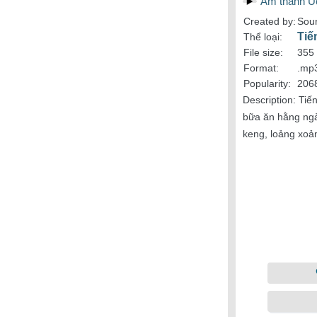
Âm thanh U
Created by:
Soun
Tiế
Thể loại:
File size:
355
Format:
.mp
Popularity:
206
Description:
Tiế
bữa ăn hằng ngà
keng, loảng xoả