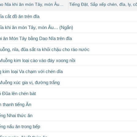
ao Nỉa khi ăn món Tây, món Âu…
Tiếng Đặt, Sắp xếp chén, đĩa, ly, 
(Ngắn)
a cắt đồ ăn trên đĩa
ỉa khi ăn món Tây, món Âu… (Ngắn)
i ăn Món Tây bằng Dao Nĩa trên đĩa
uỗng, nĩa, đũa sắt ra khỏi chậu cho ráo nước
 Muỗng kim loại cào vào đáy xoong nồi
 kim loại Va chạm với chén dĩa
Muỗng xúc gia vị, đường trắng
ỏ Đũa lên chén bát
 thanh tiếng Ăn
ếng Nhai thức ăn
ếng nấu ăn trong bếp