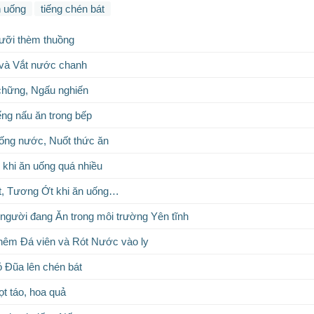
n uống
tiếng chén bát
lưỡi thèm thuồng
 và Vắt nước chanh
chững, Ngấu nghiến
ếng nấu ăn trong bếp
ống nước, Nuốt thức ăn
 khi ăn uống quá nhiều
ốt, Tương Ớt khi ăn uống…
người đang Ăn trong môi trường Yên tĩnh
hêm Đá viên và Rót Nước vào ly
ỏ Đũa lên chén bát
ọt táo, hoa quả