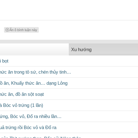
Ẩn ô bình luận này
Xu hướng
i bọt
hức ăn trong tô sứ, chén thủy tinh…
đồ ăn, Khuấy thức ăn… dạng Lỏng
hức ăn, đồ ăn sột soạt
 Bóc vỏ trứng (1 lần)
rứng, Bóc vỏ, Đổ ra nhiều lần…
uả trứng rồi Bóc vỏ và Đổ ra