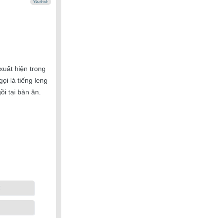
Yêu thích
uất hiện trong
i là tiếng leng
i tại bàn ăn.
k