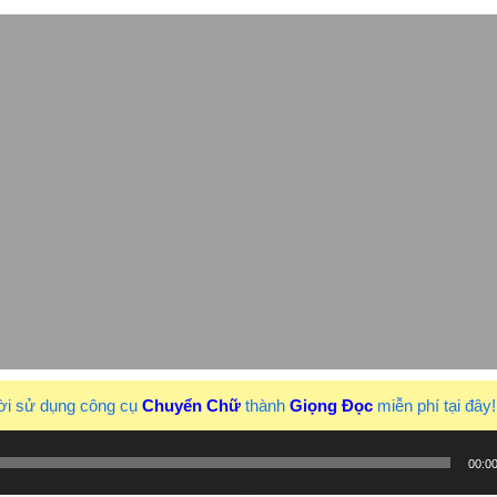
ời sử dụng công cụ
Chuyển Chữ
thành
Giọng Đọc
miễn phí tại đây
00:0