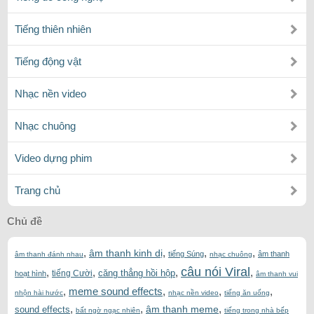
Tiếng thiên nhiên
Tiếng động vật
Nhạc nền video
Nhạc chuông
Video dựng phim
Trang chủ
Chủ đề
,
,
,
,
âm thanh kinh dị
tiếng Súng
âm thanh
âm thanh đánh nhau
nhạc chuông
câu nói Viral
,
,
,
,
căng thẳng hồi hộp
tiếng Cười
hoạt hình
âm thanh vui
,
meme sound effects
,
,
,
nhộn hài hước
nhạc nền video
tiếng ăn uống
,
,
,
âm thanh meme
sound effects
bất ngờ ngạc nhiên
tiếng trong nhà bếp