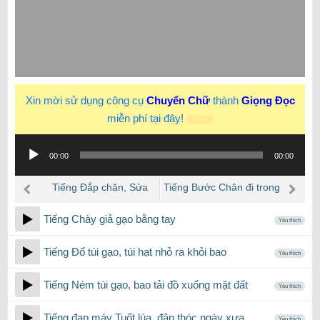
Xin mời sử dụng công cụ
Chuyển Chữ
thành
Giọng Đọc
miễn phí tại đây!
New
Trình
00:00
00:00
phát
âm
Tiếng Đắp chăn, Sửa
Tiếng Bước Chân đi trong
thanh
soạn chăn mền… sột soạt
Nước vào ban Đêm
Tiếng Chày giả gạo bằng tay
Yêu thích
Tiếng Đổ túi gạo, túi hạt nhỏ ra khỏi bao
Yêu thích
Tiếng Ném túi gạo, bao tải đồ xuống mặt đất
Yêu thích
Tiếng đạp máy Tuốt lúa, đập thóc ngày xưa
Yêu thích