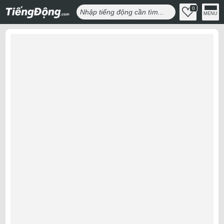
0
MENU