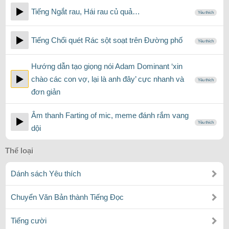
Tiếng Ngắt rau, Hái rau củ quả…
Yêu thích
Tiếng Chổi quét Rác sột soạt trên Đường phố
Yêu thích
Hướng dẫn tạo giọng nói Adam Dominant ‘xin
chào các con vợ, lại là anh đây’ cực nhanh và
Yêu thích
đơn giản
Âm thanh Farting of mic, meme đánh rắm vang
Yêu thích
dội
Thể loại
Dánh sách Yêu thích
Chuyển Văn Bản thành Tiếng Đọc
Tiếng cười