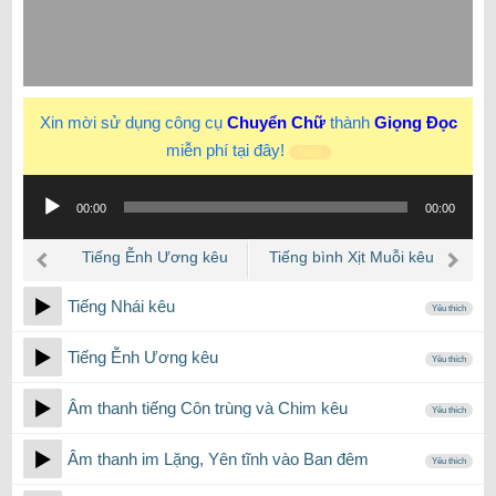
Xin mời sử dụng công cụ
Chuyển Chữ
thành
Giọng Đọc
miễn phí tại đây!
New
Trình
00:00
00:00
phát
âm
Tiếng Ễnh Ương kêu
Tiếng bình Xịt Muỗi kêu
thanh
khi phun
Tiếng Nhái kêu
Yêu thích
Tiếng Ễnh Ương kêu
Yêu thích
Âm thanh tiếng Côn trùng và Chim kêu
Yêu thích
Âm thanh im Lặng, Yên tĩnh vào Ban đêm
Yêu thích