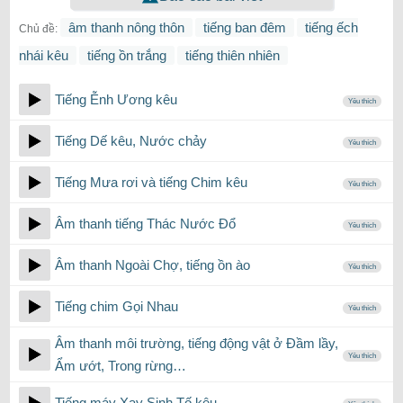
âm thanh nông thôn
tiếng ban đêm
tiếng ếch
Chủ đề:
nhái kêu
tiếng ồn trắng
tiếng thiên nhiên
Tiếng Ễnh Ương kêu
Yêu thích
Tiếng Dế kêu, Nước chảy
Yêu thích
Tiếng Mưa rơi và tiếng Chim kêu
Yêu thích
Âm thanh tiếng Thác Nước Đổ
Yêu thích
Âm thanh Ngoài Chợ, tiếng ồn ào
Yêu thích
Tiếng chim Gọi Nhau
Yêu thích
Âm thanh môi trường, tiếng động vật ở Đầm lầy,
Yêu thích
Ẩm ướt, Trong rừng…
Tiếng máy Xay Sinh Tố kêu