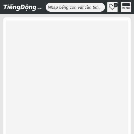
0
MENU