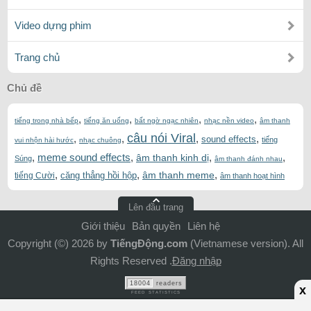
Video dựng phim
Trang chủ
Chủ đề
,
,
,
,
tiếng trong nhà bếp
tiếng ăn uống
bất ngờ ngạc nhiên
nhạc nền video
âm thanh
câu nói Viral
,
,
,
,
sound effects
tiếng
vui nhộn hài hước
nhạc chuông
,
meme sound effects
,
,
,
âm thanh kinh dị
Súng
âm thanh đánh nhau
,
,
,
âm thanh meme
căng thẳng hồi hộp
tiếng Cười
âm thanh hoạt hình
Lên đầu trang
Giới thiệu
Bản quyền
Liên hệ
Copyright (©) 2026 by
TiếngĐộng.com
(Vietnamese version). All
Rights Reserved .
Đăng nhập
18004
readers
x
FEED STATISTICS