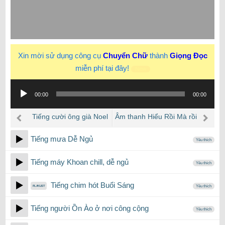
Xin mời sử dụng công cụ
Chuyển Chữ
thành
Giọng Đọc
miễn phí tại đây!
New
Trình
00:00
00:00
phát
âm
Tiếng cười ông già Noel
Âm thanh Hiểu Rồi Mà rồi
thanh
Giáng Sinh
cười
Tiếng mưa Dễ Ngủ
Yêu thích
Tiếng máy Khoan chill, dễ ngủ
Yêu thích
Tiếng chim hót Buổi Sáng
Yêu thích
Tiếng người Ồn Ào ở nơi công cộng
Yêu thích