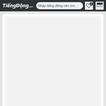
0
MENU