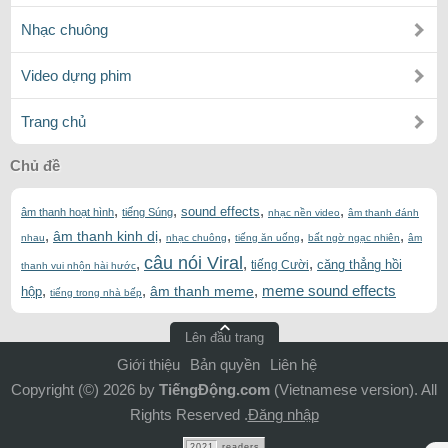
Nhạc chuông
Video dựng phim
Trang chủ
Chủ đề
,
,
,
,
sound effects
âm thanh hoạt hình
tiếng Súng
nhạc nền video
âm thanh đánh
,
,
,
,
,
âm thanh kinh dị
nhau
nhạc chuông
tiếng ăn uống
bất ngờ ngạc nhiên
âm
câu nói Viral
,
,
,
căng thẳng hồi
tiếng Cười
thanh vui nhộn hài hước
,
,
,
meme sound effects
âm thanh meme
hộp
tiếng trong nhà bếp
Lên đầu trang
Giới thiệu
Bản quyền
Liên hệ
Copyright (©) 2026 by
TiếngĐộng.com
(Vietnamese version). All
Rights Reserved .
Đăng nhập
2021
readers