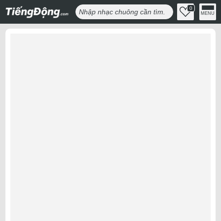
0
MENU