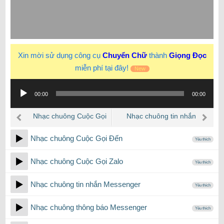
Xin mời sử dụng công cụ
Chuyển Chữ
thành
Giọng Đọc
miễn phí tại đây!
New
Trình
00:00
00:00
phát
âm
Nhạc chuông Cuộc Gọi
Nhạc chuông tin nhắn
thanh
Zalo
Messenger
Nhạc chuông Cuộc Gọi Đến
Yêu thích
Nhạc chuông Cuộc Gọi Zalo
Yêu thích
Nhạc chuông tin nhắn Messenger
Yêu thích
Nhạc chuông thông báo Messenger
Yêu thích