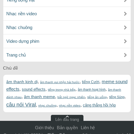
Nhạc nền video
Nhạc chuông
Video dựng phim
Trang chủ
Chủ đề
,
,
,
meme sound
âm thanh kinh dị
tiếng Cười
âm thanh vui nhộn hài hước
effects
,
,
,
,
sound effects
âm thanh hoạt hình
tiếng trong nhà bếp
âm thanh
,
,
,
,
,
âm thanh meme
tiếng Súng
đánh nhau
bất ngờ ngạc nhiên
tiếng ăn uống
câu nói Viral
,
,
,
căng thẳng hồi hộp
nhạc chuông
nhạc nền video
Lên đầu trang
Giới thiệu
Bản quyền
Liên hệ