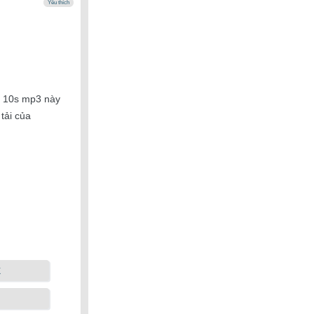
Yêu thích
n 10s mp3 này
 tải của
k