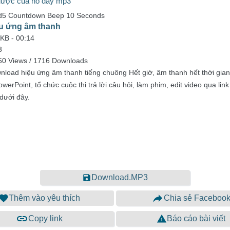
được của nó đấy mp3
d5 Countdown Beep 10 Seconds
u ứng âm thanh
 KB -
00:14
3
50 Views / 1716 Downloads
nload hiệu ứng âm thanh tiếng chuông Hết giờ, âm thanh hết thời gia
erPoint, tổ chức cuộc thi trả lời câu hỏi, làm phim, edit video qua link
dưới đây.
Download.MP3
Thêm vào yêu thích
Chia sẻ Faceboo
Copy link
Báo cáo bài viết