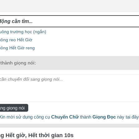
uông trường học (ngắn)
uông reo Hết Giờ
uông Hết Giờ reng
thành giọng nói:
ần chuyển đổi sang giọng nói...
ng giọng nói
Xin mời sử dụng công cụ
Chuyển Chữ
thành
Giọng Đọc
này tại đây
g Hết giờ, Hết thời gian 10s