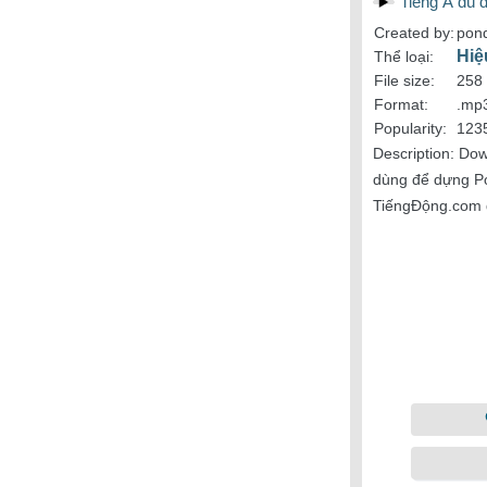
Tiếng Á đù 
Created by:
pon
Hiệ
Thể loại:
File size:
258
Format:
.mp
Popularity:
123
Description:
Dow
dùng để dựng Pow
TiếngĐộng.com 