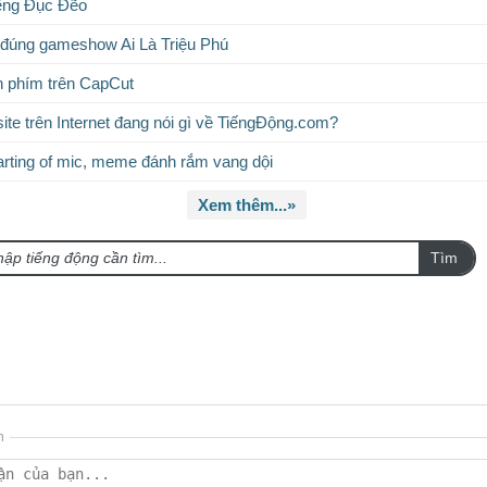
ếng Đục Đẽo
i đúng gameshow Ai Là Triệu Phú
n phím trên CapCut
te trên Internet đang nói gì về TiếngĐộng.com?
rting of mic, meme đánh rắm vang dội
Xem thêm...»
Tìm
n