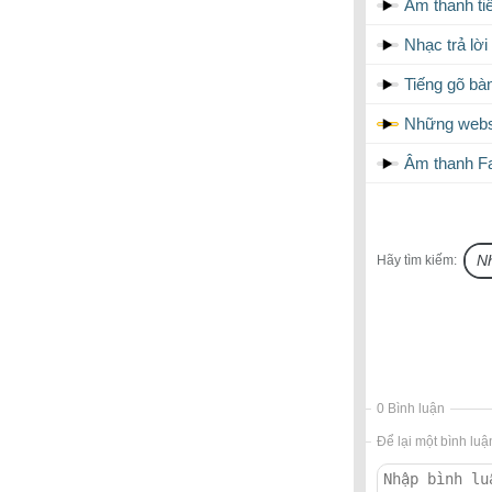
Âm thanh ti
Nhạc trả lờ
Tiếng gõ bà
Những websi
Âm thanh Fa
Hãy tìm kiếm:
0 Bình luận
Để lại một bình luậ