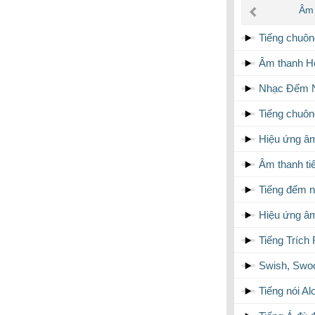
âm
Âm 
thanh
Tiếng chuôn
Âm thanh Hết
Nhạc Đếm N
Tiếng chuông
Hiệu ứng â
Âm thanh t
Tiếng đếm 
Hiệu ứng â
Tiếng Trích
Swish, Swoo
Tiếng nói A