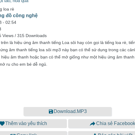
ọt táo, hoa quả
g loa rè
ng đồ công nghệ
B -
02:54
3
5 Views / 315 Downloads
trên là hiệu ứng âm thanh tiếng Loa sôi hay còn gọi là tiếng loa rè, tiến
u ứng âm thanh tiếng loa sôi mp3 này bạn có thể sử dụng trong các cản
nh hiệu âm thanh hoặc bạn có thể mở giống như một hiệu ứng âm thanh 
mở ru cho em bé dễ ngủ.
Download.MP3
Thêm vào yêu thích
Chia sẻ Faceboo