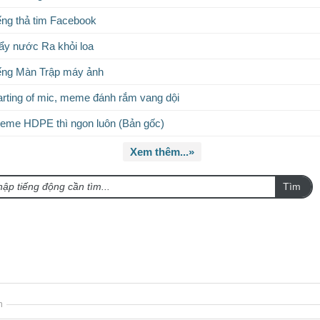
ếng thả tim Facebook
ẩy nước Ra khỏi loa
ếng Màn Trập máy ảnh
rting of mic, meme đánh rắm vang dội
eme HDPE thì ngon luôn (Bản gốc)
Xem thêm...»
Tìm
n