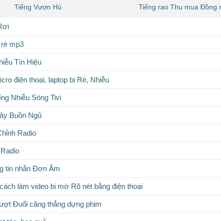
Tiếng Vượn Hú
Tiếng rao Thu mua Đồng n
Rơi
ị rè mp3
iễu Tín Hiệu
ro điện thoại, laptop bị Rè, Nhiễu
ếng Nhiễu Sóng Tivi
ây Buồn Ngủ
Chỉnh Radio
 Radio
g tin nhắn Đơn Âm
ách làm video bị mờ Rõ nét bằng điện thoại
ượt Đuổi căng thẳng dựng phim