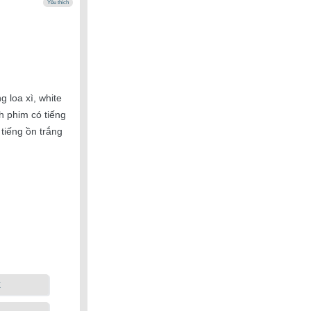
Yêu thích
g loa xì, white
h phim có tiếng
tiếng ồn trắng
k