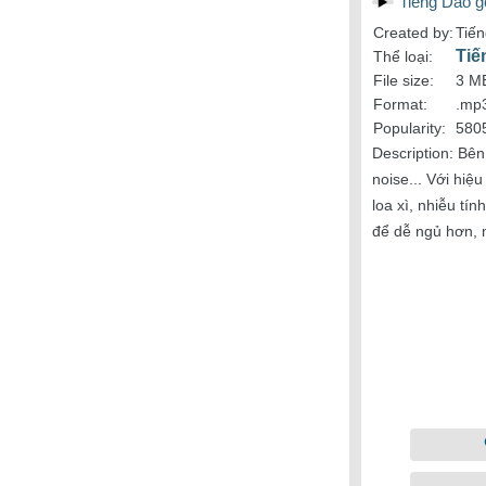
Tiếng Dao g
Created by:
Tiến
Tiế
Thể loại:
File size:
3 M
Format:
.mp
Popularity:
580
Description:
Bên 
noise... Với hiệ
loa xì, nhiễu tí
để dễ ngủ hơn, 