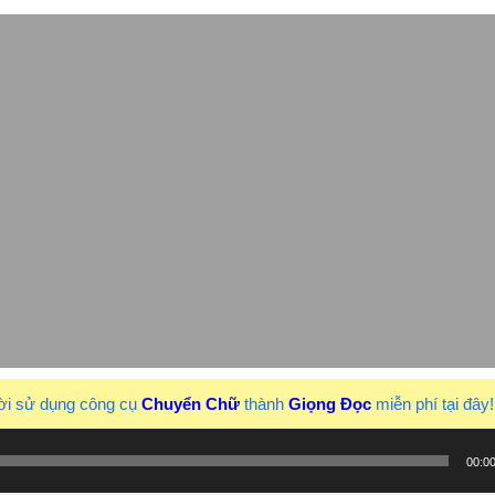
ời sử dụng công cụ
Chuyển Chữ
thành
Giọng Đọc
miễn phí tại đây
00:0