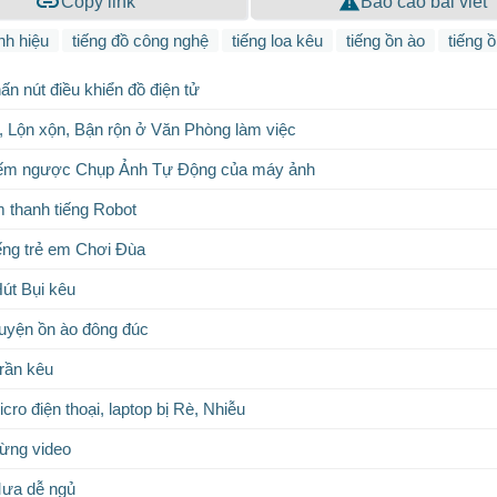
Copy link
Báo cáo bài viết
ính hiệu
tiếng đồ công nghệ
tiếng loa kêu
tiếng ồn ào
tiếng ồ
ấn nút điều khiển đồ điện tử
, Lộn xộn, Bận rộn ở Văn Phòng làm việc
ếm ngược Chụp Ảnh Tự Động của máy ảnh
 thanh tiếng Robot
ếng trẻ em Chơi Đùa
út Bụi kêu
huyện ồn ào đông đúc
trần kêu
ro điện thoại, laptop bị Rè, Nhiễu
ừng video
Mưa dễ ngủ