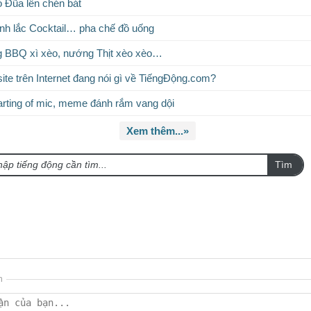
ỏ Đũa lên chén bát
ình lắc Cocktail… pha chế đồ uống
g BBQ xì xèo, nướng Thịt xèo xèo…
te trên Internet đang nói gì về TiếngĐộng.com?
rting of mic, meme đánh rắm vang dội
Xem thêm...»
Tìm
n