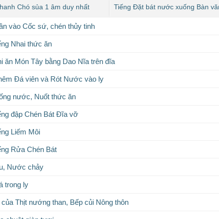
hanh Chó sủa 1 âm duy nhất
Tiếng Đặt bát nước xuống Bàn vă
lần vào Cốc sứ, chén thủy tinh
ếng Nhai thức ăn
i ăn Món Tây bằng Dao Nĩa trên đĩa
hêm Đá viên và Rót Nước vào ly
ống nước, Nuốt thức ăn
ếng đập Chén Bát Đĩa vỡ
ếng Liếm Môi
ếng Rửa Chén Bát
êu, Nước chảy
 trong ly
o của Thịt nướng than, Bếp củi Nông thôn