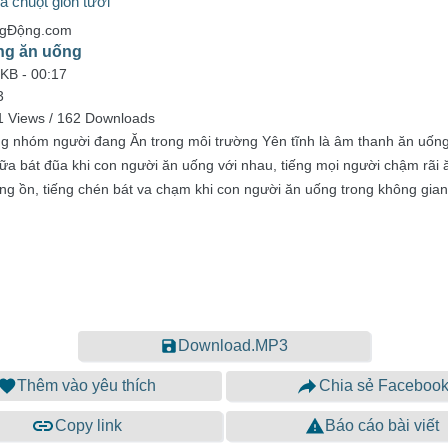
a chuột giòn tươi
ngĐộng.com
ng ăn uống
 KB -
00:17
3
1 Views / 162 Downloads
ng nhóm người đang Ăn trong môi trường Yên tĩnh là âm thanh ăn uống
iữa bát đũa khi con người ăn uống với nhau, tiếng mọi người chậm rãi
iếng ồn, tiếng chén bát va chạm khi con người ăn uống trong không gian
Download.MP3
Thêm vào yêu thích
Chia sẻ Faceboo
Copy link
Báo cáo bài viết