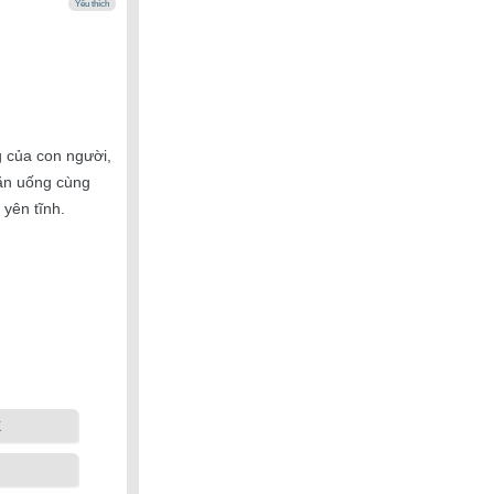
Yêu thích
 của con người,
 ăn uống cùng
 yên tĩnh.
k