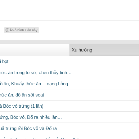
Ẩn ô bình luận này
Xu hướng
i bọt
hức ăn trong tô sứ, chén thủy tinh…
đồ ăn, Khuấy thức ăn… dạng Lỏng
hức ăn, đồ ăn sột soạt
 Bóc vỏ trứng (1 lần)
rứng, Bóc vỏ, Đổ ra nhiều lần…
uả trứng rồi Bóc vỏ và Đổ ra