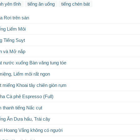
h yên tĩnh
tiếng ăn uống
tiếng chén bát
a Rơi trên sàn
ếng Liếm Môi
 Tiếng Suỵt
ăn và Mở nắp
át nước xuống Bàn văng tung tóe
miệng, Liếm môi rất ngon
t miếng Khoai tây chiên giòn rụm
ha Cà phê Espresso (Full)
 thanh tiếng Nấc cụt
ếng Ăn Dưa hấu, Trái cây
ơi Hoang Vắng không có người