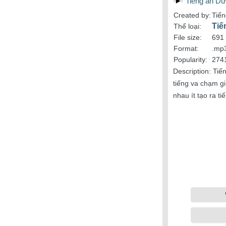
Tiếng ăn Dư
Created by:
Tiế
Tiế
Thể loại:
File size:
691
Format:
.mp
Popularity:
274
Description:
Tiế
tiếng va chạm g
nhau ít tạo ra t