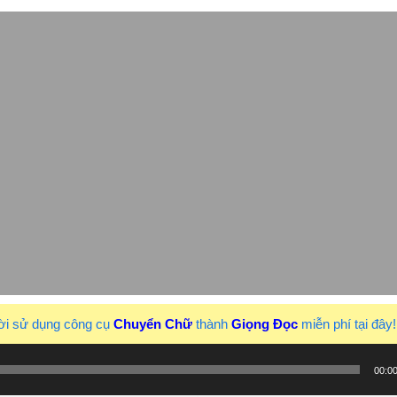
ời sử dụng công cụ
Chuyển Chữ
thành
Giọng Đọc
miễn phí tại đây
00:0